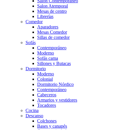
Salón Contemporaneo
Salon Atemporal
Mesas de centro
Librerías
Comedor
Aparadores
Mesas Comedor
Sillas de comedor
Sofás
Contemporáneo
Moderno
Sofás cama
Sillones y Butacas
Dormitorio
Moderno
Colonial
Dormitorio Nórdico
Contemporáneo
Cabeceros
Armarios y vestidores
Tocadores
Cocina
Descanso
Colchones
Bases y canapés