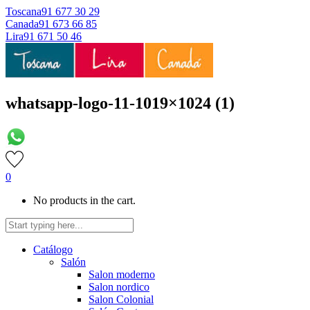
Toscana
91 677 30 29
Canada
91 673 66 85
Lira
91 671 50 46
whatsapp-logo-11-1019×1024 (1)
0
No products in the cart.
Catálogo
Salón
Salon moderno
Salon nordico
Salon Colonial