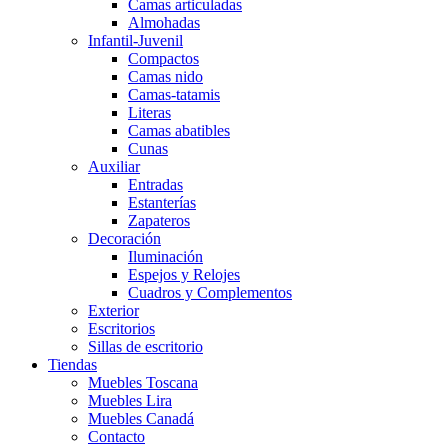
Camas articuladas
Almohadas
Infantil-Juvenil
Compactos
Camas nido
Camas-tatamis
Literas
Camas abatibles
Cunas
Auxiliar
Entradas
Estanterías
Zapateros
Decoración
Iluminación
Espejos y Relojes
Cuadros y Complementos
Exterior
Escritorios
Sillas de escritorio
Tiendas
Muebles Toscana
Muebles Lira
Muebles Canadá
Contacto