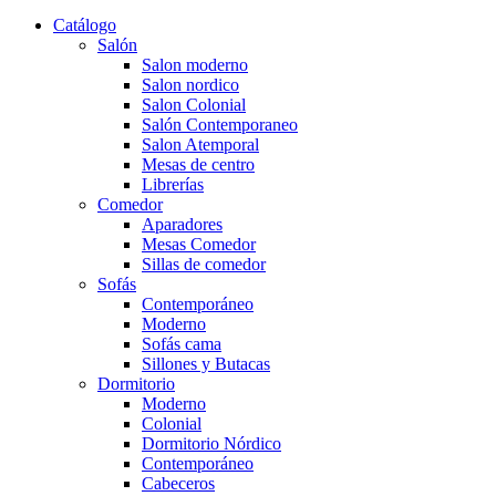
Catálogo
Salón
Salon moderno
Salon nordico
Salon Colonial
Salón Contemporaneo
Salon Atemporal
Mesas de centro
Librerías
Comedor
Aparadores
Mesas Comedor
Sillas de comedor
Sofás
Contemporáneo
Moderno
Sofás cama
Sillones y Butacas
Dormitorio
Moderno
Colonial
Dormitorio Nórdico
Contemporáneo
Cabeceros