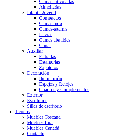
Camas articuladas
Almohadas
Infantil-Juvenil
Compactos
Camas nido
Camas-tatamis
Literas
Camas abatibles
Cunas
Auxiliar
Entradas
Estanterías
Zapateros
Decoración
Iluminación
Espejos y Relojes
Cuadros y Complementos
Exterior
Escritorios
Sillas de escritorio
Tiendas
Muebles Toscana
Muebles Lira
Muebles Canadá
Contacto