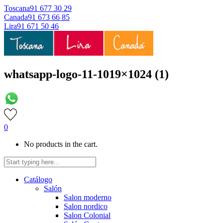
Toscana
91 677 30 29
Canada
91 673 66 85
Lira
91 671 50 46
whatsapp-logo-11-1019×1024 (1)
0
No products in the cart.
Catálogo
Salón
Salon moderno
Salon nordico
Salon Colonial