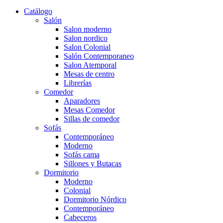
Catálogo
Salón
Salon moderno
Salon nordico
Salon Colonial
Salón Contemporaneo
Salon Atemporal
Mesas de centro
Librerías
Comedor
Aparadores
Mesas Comedor
Sillas de comedor
Sofás
Contemporáneo
Moderno
Sofás cama
Sillones y Butacas
Dormitorio
Moderno
Colonial
Dormitorio Nórdico
Contemporáneo
Cabeceros