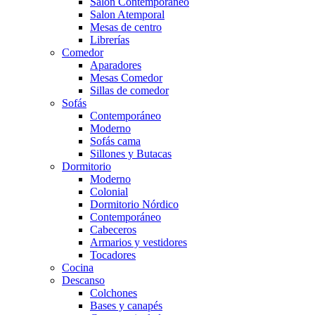
Salón Contemporaneo
Salon Atemporal
Mesas de centro
Librerías
Comedor
Aparadores
Mesas Comedor
Sillas de comedor
Sofás
Contemporáneo
Moderno
Sofás cama
Sillones y Butacas
Dormitorio
Moderno
Colonial
Dormitorio Nórdico
Contemporáneo
Cabeceros
Armarios y vestidores
Tocadores
Cocina
Descanso
Colchones
Bases y canapés