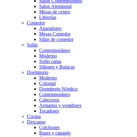
Salón Contemporaneo
Salon Atemporal
Mesas de centro
Librerías
Comedor
Aparadores
Mesas Comedor
Sillas de comedor
Sofás
Contemporáneo
Moderno
Sofás cama
Sillones y Butacas
Dormitorio
Moderno
Colonial
Dormitorio Nórdico
Contemporáneo
Cabeceros
Armarios y vestidores
Tocadores
Cocina
Descanso
Colchones
Bases y canapés