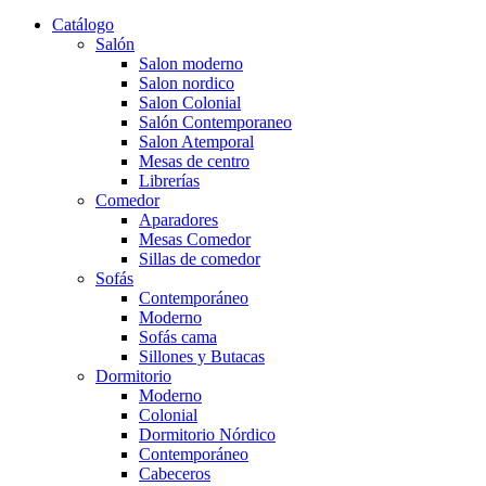
Catálogo
Salón
Salon moderno
Salon nordico
Salon Colonial
Salón Contemporaneo
Salon Atemporal
Mesas de centro
Librerías
Comedor
Aparadores
Mesas Comedor
Sillas de comedor
Sofás
Contemporáneo
Moderno
Sofás cama
Sillones y Butacas
Dormitorio
Moderno
Colonial
Dormitorio Nórdico
Contemporáneo
Cabeceros