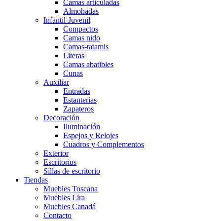
Camas articuladas
Almohadas
Infantil-Juvenil
Compactos
Camas nido
Camas-tatamis
Literas
Camas abatibles
Cunas
Auxiliar
Entradas
Estanterías
Zapateros
Decoración
Iluminación
Espejos y Relojes
Cuadros y Complementos
Exterior
Escritorios
Sillas de escritorio
Tiendas
Muebles Toscana
Muebles Lira
Muebles Canadá
Contacto