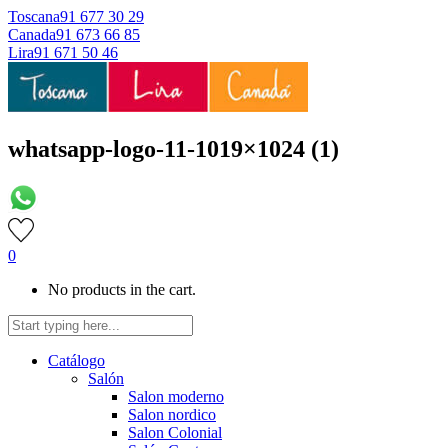
Toscana
91 677 30 29
Canada
91 673 66 85
Lira
91 671 50 46
whatsapp-logo-11-1019×1024 (1)
0
No products in the cart.
Catálogo
Salón
Salon moderno
Salon nordico
Salon Colonial