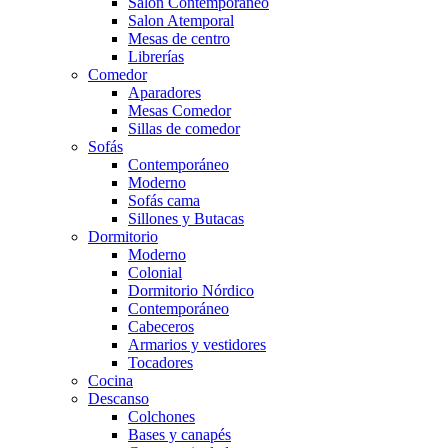
Salón Contemporaneo
Salon Atemporal
Mesas de centro
Librerías
Comedor
Aparadores
Mesas Comedor
Sillas de comedor
Sofás
Contemporáneo
Moderno
Sofás cama
Sillones y Butacas
Dormitorio
Moderno
Colonial
Dormitorio Nórdico
Contemporáneo
Cabeceros
Armarios y vestidores
Tocadores
Cocina
Descanso
Colchones
Bases y canapés