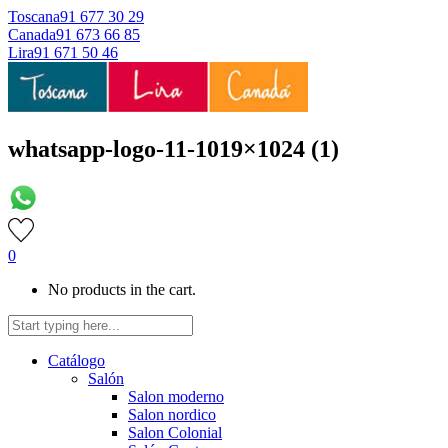
Toscana
91 677 30 29
Canada
91 673 66 85
Lira
91 671 50 46
whatsapp-logo-11-1019×1024 (1)
0
No products in the cart.
Catálogo
Salón
Salon moderno
Salon nordico
Salon Colonial