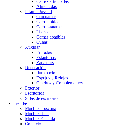
Camas articuladas
Almohadas
Infantil-Juvenil
Compactos
Camas nido
Camas-tatamis
Literas
Camas abatibles
Cunas
Auxiliar
Entradas
Estanterías
Zapateros
Decoración
Iluminación
Espejos y Relojes
Cuadros y Complementos
Exterior
Escritorios
Sillas de escritorio
Tiendas
Muebles Toscana
Muebles Lira
Muebles Canadá
Contacto