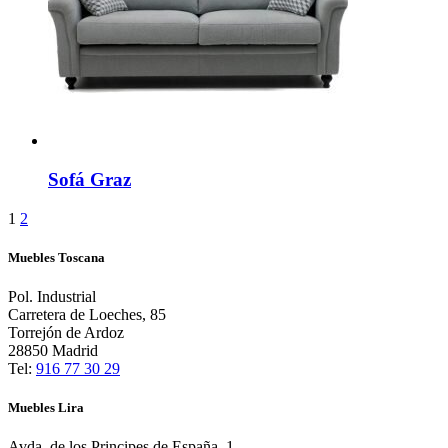
Sofá Graz
1
2
Muebles Toscana
Pol. Industrial
Carretera de Loeches, 85
Torrejón de Ardoz
28850 Madrid
Tel:
916 77 30 29
Muebles Lira
Avda. de los Principes de España, 1,