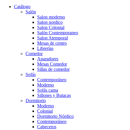
Catálogo
Salón
Salon moderno
Salon nordico
Salon Colonial
Salón Contemporaneo
Salon Atemporal
Mesas de centro
Librerías
Comedor
Aparadores
Mesas Comedor
Sillas de comedor
Sofás
Contemporáneo
Moderno
Sofás cama
Sillones y Butacas
Dormitorio
Moderno
Colonial
Dormitorio Nórdico
Contemporáneo
Cabeceros