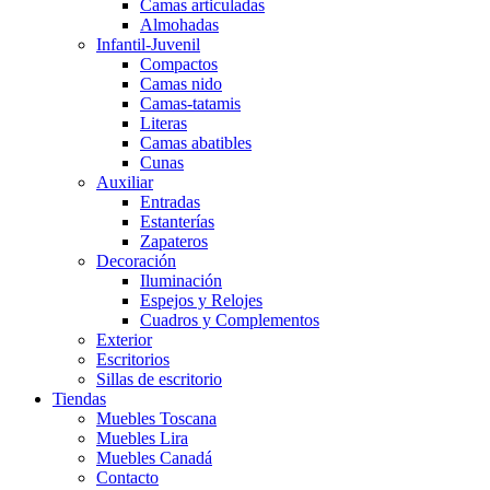
Camas articuladas
Almohadas
Infantil-Juvenil
Compactos
Camas nido
Camas-tatamis
Literas
Camas abatibles
Cunas
Auxiliar
Entradas
Estanterías
Zapateros
Decoración
Iluminación
Espejos y Relojes
Cuadros y Complementos
Exterior
Escritorios
Sillas de escritorio
Tiendas
Muebles Toscana
Muebles Lira
Muebles Canadá
Contacto