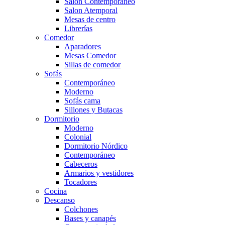
Salón Contemporaneo
Salon Atemporal
Mesas de centro
Librerías
Comedor
Aparadores
Mesas Comedor
Sillas de comedor
Sofás
Contemporáneo
Moderno
Sofás cama
Sillones y Butacas
Dormitorio
Moderno
Colonial
Dormitorio Nórdico
Contemporáneo
Cabeceros
Armarios y vestidores
Tocadores
Cocina
Descanso
Colchones
Bases y canapés