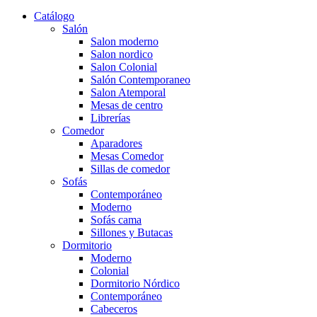
Catálogo
Salón
Salon moderno
Salon nordico
Salon Colonial
Salón Contemporaneo
Salon Atemporal
Mesas de centro
Librerías
Comedor
Aparadores
Mesas Comedor
Sillas de comedor
Sofás
Contemporáneo
Moderno
Sofás cama
Sillones y Butacas
Dormitorio
Moderno
Colonial
Dormitorio Nórdico
Contemporáneo
Cabeceros