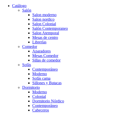
Catálogo
Salón
Salon moderno
Salon nordico
Salon Colonial
Salón Contemporaneo
Salon Atemporal
Mesas de centro
Librerías
Comedor
Aparadores
Mesas Comedor
Sillas de comedor
Sofás
Contemporáneo
Moderno
Sofás cama
Sillones y Butacas
Dormitorio
Moderno
Colonial
Dormitorio Nórdico
Contemporáneo
Cabeceros