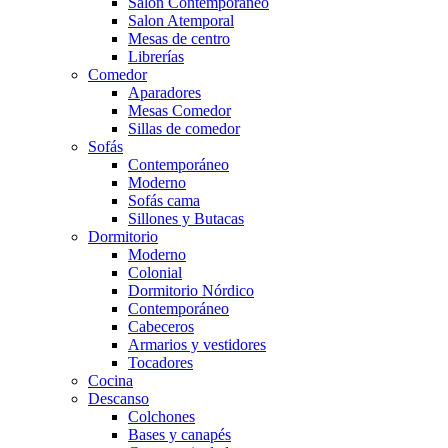
Salón Contemporaneo
Salon Atemporal
Mesas de centro
Librerías
Comedor
Aparadores
Mesas Comedor
Sillas de comedor
Sofás
Contemporáneo
Moderno
Sofás cama
Sillones y Butacas
Dormitorio
Moderno
Colonial
Dormitorio Nórdico
Contemporáneo
Cabeceros
Armarios y vestidores
Tocadores
Cocina
Descanso
Colchones
Bases y canapés