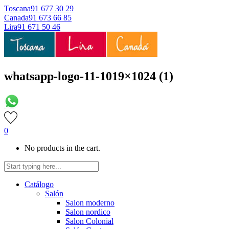
Toscana
91 677 30 29
Canada
91 673 66 85
Lira
91 671 50 46
whatsapp-logo-11-1019×1024 (1)
0
No products in the cart.
Catálogo
Salón
Salon moderno
Salon nordico
Salon Colonial