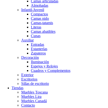
Camas articuladas
Almohadas
Infantil-Juvenil
Compactos
Camas nido
Camas-tatamis
Literas
Camas abatibles
Cunas
Auxiliar
Entradas
Estanterías
Zapateros
Decoración
Iluminación
Espejos y Relojes
Cuadros y Complementos
Exterior
Escritorios
Sillas de escritorio
Tiendas
Muebles Toscana
Muebles Lira
Muebles Canadá
Contacto