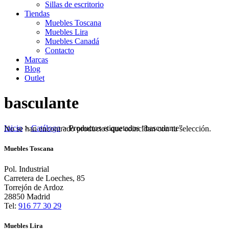
Sillas de escritorio
Tiendas
Muebles Toscana
Muebles Lira
Muebles Canadá
Contacto
Marcas
Blog
Outlet
basculante
Inicio
>
Catálogo
>
Productos etiquetados “basculante”
No se han encontrado productos que coincidan con tu selección.
Muebles Toscana
Pol. Industrial
Carretera de Loeches, 85
Torrejón de Ardoz
28850 Madrid
Tel:
916 77 30 29
Muebles Lira