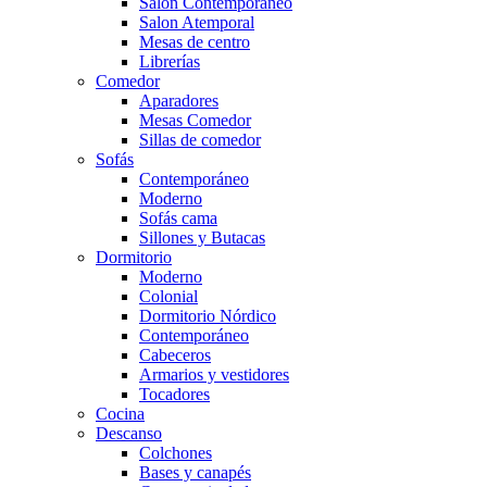
Salón Contemporaneo
Salon Atemporal
Mesas de centro
Librerías
Comedor
Aparadores
Mesas Comedor
Sillas de comedor
Sofás
Contemporáneo
Moderno
Sofás cama
Sillones y Butacas
Dormitorio
Moderno
Colonial
Dormitorio Nórdico
Contemporáneo
Cabeceros
Armarios y vestidores
Tocadores
Cocina
Descanso
Colchones
Bases y canapés