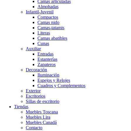
Camas articuladas
Almohadas
Infantil-Juvenil
Compactos
Camas nido
Camas-tatamis
Literas
Camas abatibles
Cunas
Auxiliar
Entradas
Estanterías
Zapateros
Decoración
Iluminación
Espejos y Relojes
Cuadros y Complementos
Exterior
Escritorios
Sillas de escritorio
Tiendas
Muebles Toscana
Muebles Lira
Muebles Canadá
Contacto