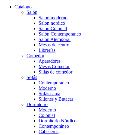
Catálogo
Salón
Salon moderno
Salon nordico
Salon Colonial
Salón Contemporaneo
Salon Atemporal
Mesas de centro
Librerías
Comedor
Aparadores
Mesas Comedor
Sillas de comedor
Sofás
Contemporáneo
Moderno
Sofás cama
Sillones y Butacas
Dormitorio
Moderno
Colonial
Dormitorio Nórdico
Contemporáneo
Cabeceros