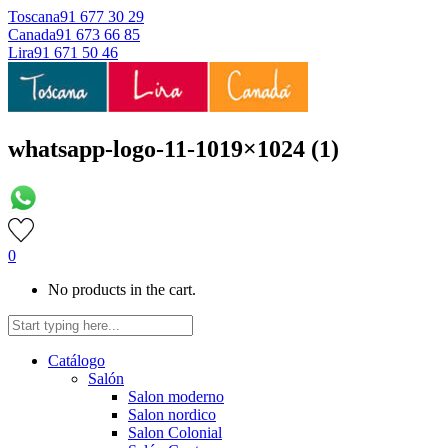
Toscana
91 677 30 29
Canada
91 673 66 85
Lira
91 671 50 46
whatsapp-logo-11-1019×1024 (1)
0
No products in the cart.
Catálogo
Salón
Salon moderno
Salon nordico
Salon Colonial