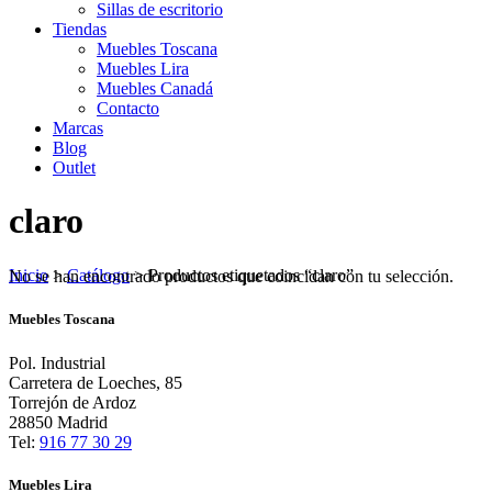
Sillas de escritorio
Tiendas
Muebles Toscana
Muebles Lira
Muebles Canadá
Contacto
Marcas
Blog
Outlet
claro
Inicio
>
Catálogo
>
Productos etiquetados “claro”
No se han encontrado productos que coincidan con tu selección.
Muebles Toscana
Pol. Industrial
Carretera de Loeches, 85
Torrejón de Ardoz
28850 Madrid
Tel:
916 77 30 29
Muebles Lira