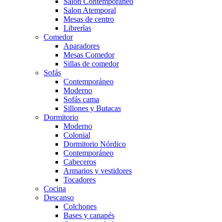
Salón Contemporaneo
Salon Atemporal
Mesas de centro
Librerías
Comedor
Aparadores
Mesas Comedor
Sillas de comedor
Sofás
Contemporáneo
Moderno
Sofás cama
Sillones y Butacas
Dormitorio
Moderno
Colonial
Dormitorio Nórdico
Contemporáneo
Cabeceros
Armarios y vestidores
Tocadores
Cocina
Descanso
Colchones
Bases y canapés