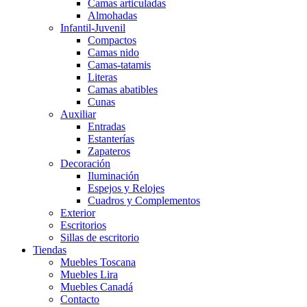
Camas articuladas
Almohadas
Infantil-Juvenil
Compactos
Camas nido
Camas-tatamis
Literas
Camas abatibles
Cunas
Auxiliar
Entradas
Estanterías
Zapateros
Decoración
Iluminación
Espejos y Relojes
Cuadros y Complementos
Exterior
Escritorios
Sillas de escritorio
Tiendas
Muebles Toscana
Muebles Lira
Muebles Canadá
Contacto