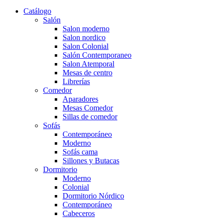
Catálogo
Salón
Salon moderno
Salon nordico
Salon Colonial
Salón Contemporaneo
Salon Atemporal
Mesas de centro
Librerías
Comedor
Aparadores
Mesas Comedor
Sillas de comedor
Sofás
Contemporáneo
Moderno
Sofás cama
Sillones y Butacas
Dormitorio
Moderno
Colonial
Dormitorio Nórdico
Contemporáneo
Cabeceros