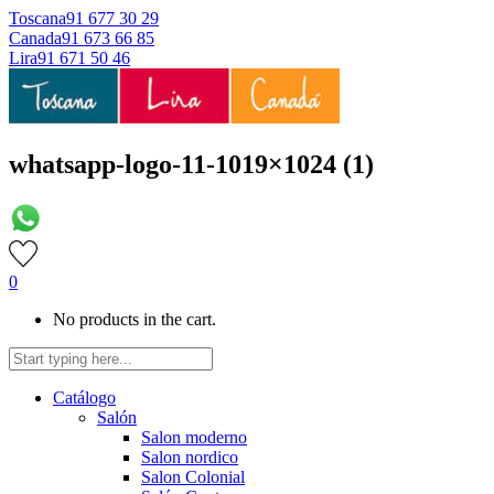
Toscana
91 677 30 29
Canada
91 673 66 85
Lira
91 671 50 46
whatsapp-logo-11-1019×1024 (1)
0
No products in the cart.
Catálogo
Salón
Salon moderno
Salon nordico
Salon Colonial