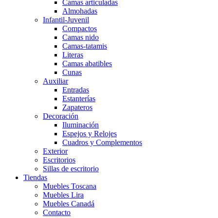
Camas articuladas
Almohadas
Infantil-Juvenil
Compactos
Camas nido
Camas-tatamis
Literas
Camas abatibles
Cunas
Auxiliar
Entradas
Estanterías
Zapateros
Decoración
Iluminación
Espejos y Relojes
Cuadros y Complementos
Exterior
Escritorios
Sillas de escritorio
Tiendas
Muebles Toscana
Muebles Lira
Muebles Canadá
Contacto