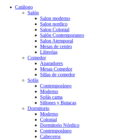
Catálogo
Salón
Salon moderno
Salon nordico
Salon Colonial
Salón Contemporaneo
Salon Atemporal
Mesas de centro
Librerías
Comedor
Aparadores
Mesas Comedor
Sillas de comedor
Sofás
Contemporáneo
Moderno
Sofás cama
Sillones y Butacas
Dormitorio
Moderno
Colonial
Dormitorio Nórdico
Contemporáneo
Cabeceros