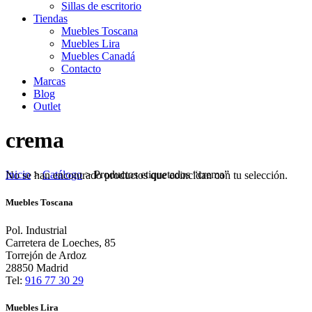
Sillas de escritorio
Tiendas
Muebles Toscana
Muebles Lira
Muebles Canadá
Contacto
Marcas
Blog
Outlet
crema
Inicio
>
Catálogo
>
Productos etiquetados “crema”
No se han encontrado productos que coincidan con tu selección.
Muebles Toscana
Pol. Industrial
Carretera de Loeches, 85
Torrejón de Ardoz
28850 Madrid
Tel:
916 77 30 29
Muebles Lira