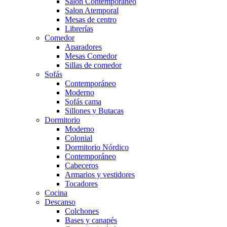
Salón Contemporaneo
Salon Atemporal
Mesas de centro
Librerías
Comedor
Aparadores
Mesas Comedor
Sillas de comedor
Sofás
Contemporáneo
Moderno
Sofás cama
Sillones y Butacas
Dormitorio
Moderno
Colonial
Dormitorio Nórdico
Contemporáneo
Cabeceros
Armarios y vestidores
Tocadores
Cocina
Descanso
Colchones
Bases y canapés