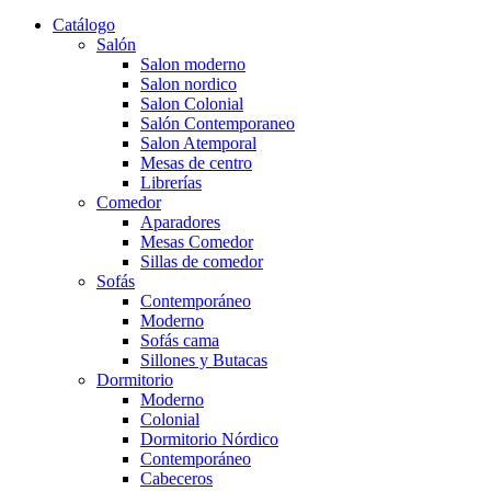
Catálogo
Salón
Salon moderno
Salon nordico
Salon Colonial
Salón Contemporaneo
Salon Atemporal
Mesas de centro
Librerías
Comedor
Aparadores
Mesas Comedor
Sillas de comedor
Sofás
Contemporáneo
Moderno
Sofás cama
Sillones y Butacas
Dormitorio
Moderno
Colonial
Dormitorio Nórdico
Contemporáneo
Cabeceros