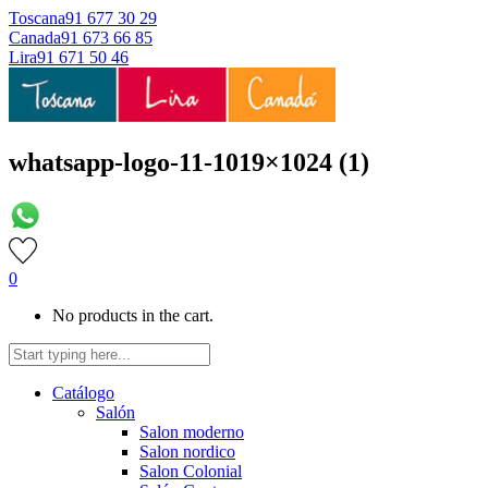
Toscana
91 677 30 29
Canada
91 673 66 85
Lira
91 671 50 46
whatsapp-logo-11-1019×1024 (1)
0
No products in the cart.
Catálogo
Salón
Salon moderno
Salon nordico
Salon Colonial