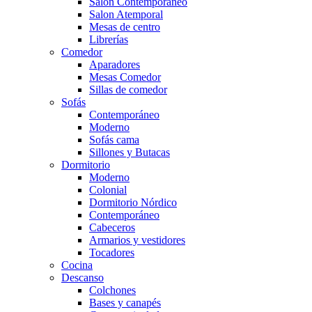
Salón Contemporaneo
Salon Atemporal
Mesas de centro
Librerías
Comedor
Aparadores
Mesas Comedor
Sillas de comedor
Sofás
Contemporáneo
Moderno
Sofás cama
Sillones y Butacas
Dormitorio
Moderno
Colonial
Dormitorio Nórdico
Contemporáneo
Cabeceros
Armarios y vestidores
Tocadores
Cocina
Descanso
Colchones
Bases y canapés