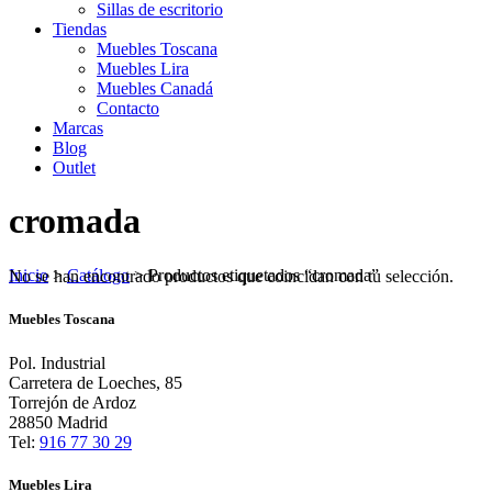
Sillas de escritorio
Tiendas
Muebles Toscana
Muebles Lira
Muebles Canadá
Contacto
Marcas
Blog
Outlet
cromada
Inicio
>
Catálogo
>
Productos etiquetados “cromada”
No se han encontrado productos que coincidan con tu selección.
Muebles Toscana
Pol. Industrial
Carretera de Loeches, 85
Torrejón de Ardoz
28850 Madrid
Tel:
916 77 30 29
Muebles Lira