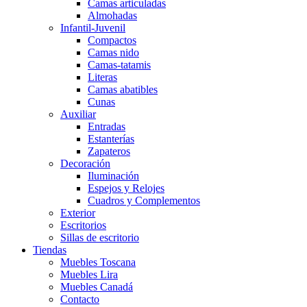
Camas articuladas
Almohadas
Infantil-Juvenil
Compactos
Camas nido
Camas-tatamis
Literas
Camas abatibles
Cunas
Auxiliar
Entradas
Estanterías
Zapateros
Decoración
Iluminación
Espejos y Relojes
Cuadros y Complementos
Exterior
Escritorios
Sillas de escritorio
Tiendas
Muebles Toscana
Muebles Lira
Muebles Canadá
Contacto