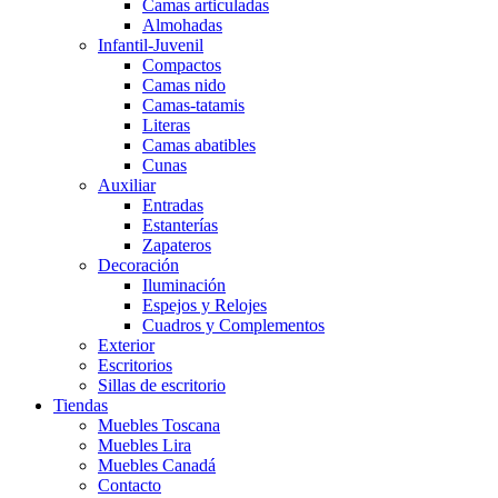
Camas articuladas
Almohadas
Infantil-Juvenil
Compactos
Camas nido
Camas-tatamis
Literas
Camas abatibles
Cunas
Auxiliar
Entradas
Estanterías
Zapateros
Decoración
Iluminación
Espejos y Relojes
Cuadros y Complementos
Exterior
Escritorios
Sillas de escritorio
Tiendas
Muebles Toscana
Muebles Lira
Muebles Canadá
Contacto