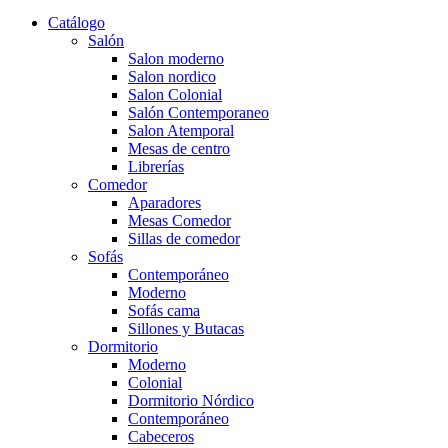
Catálogo
Salón
Salon moderno
Salon nordico
Salon Colonial
Salón Contemporaneo
Salon Atemporal
Mesas de centro
Librerías
Comedor
Aparadores
Mesas Comedor
Sillas de comedor
Sofás
Contemporáneo
Moderno
Sofás cama
Sillones y Butacas
Dormitorio
Moderno
Colonial
Dormitorio Nórdico
Contemporáneo
Cabeceros