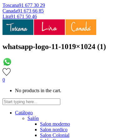
Toscana
91 677 30 29
Canada
91 673 66 85
Lira
91 671 50 46
whatsapp-logo-11-1019×1024 (1)
0
No products in the cart.
Catálogo
Salón
Salon moderno
Salon nordico
Salon Colonial