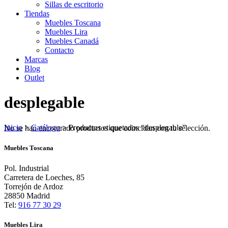
Sillas de escritorio
Tiendas
Muebles Toscana
Muebles Lira
Muebles Canadá
Contacto
Marcas
Blog
Outlet
desplegable
Inicio
>
Catálogo
>
Productos etiquetados “desplegable”
No se han encontrado productos que coincidan con tu selección.
Muebles Toscana
Pol. Industrial
Carretera de Loeches, 85
Torrejón de Ardoz
28850 Madrid
Tel:
916 77 30 29
Muebles Lira