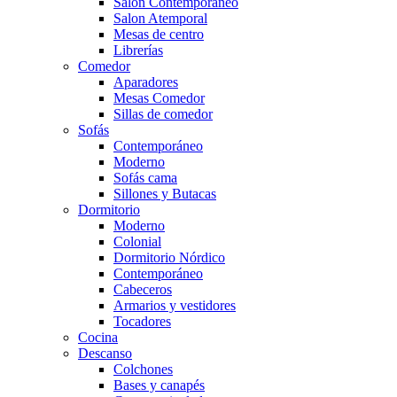
Salón Contemporaneo
Salon Atemporal
Mesas de centro
Librerías
Comedor
Aparadores
Mesas Comedor
Sillas de comedor
Sofás
Contemporáneo
Moderno
Sofás cama
Sillones y Butacas
Dormitorio
Moderno
Colonial
Dormitorio Nórdico
Contemporáneo
Cabeceros
Armarios y vestidores
Tocadores
Cocina
Descanso
Colchones
Bases y canapés