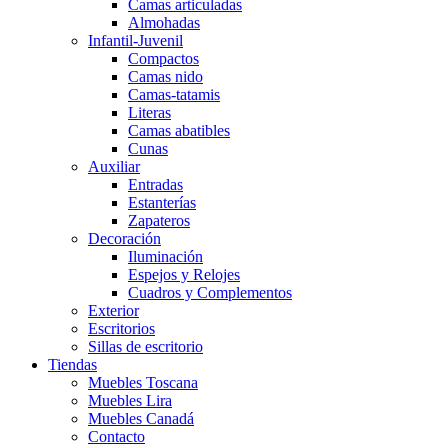
Camas articuladas
Almohadas
Infantil-Juvenil
Compactos
Camas nido
Camas-tatamis
Literas
Camas abatibles
Cunas
Auxiliar
Entradas
Estanterías
Zapateros
Decoración
Iluminación
Espejos y Relojes
Cuadros y Complementos
Exterior
Escritorios
Sillas de escritorio
Tiendas
Muebles Toscana
Muebles Lira
Muebles Canadá
Contacto