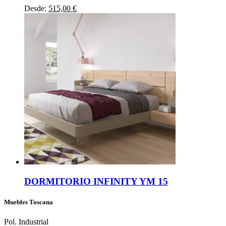
múltiples
Desde:
515,00
€
variantes.
Las
opciones
se
pueden
elegir
en
la
página
de
producto
DORMITORIO INFINITY YM 15
Muebles Toscana
Pol. Industrial