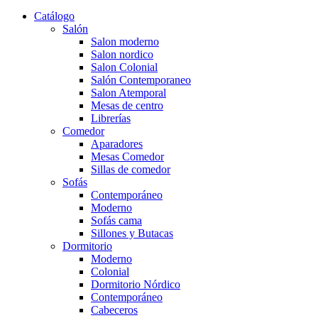
Catálogo
Salón
Salon moderno
Salon nordico
Salon Colonial
Salón Contemporaneo
Salon Atemporal
Mesas de centro
Librerías
Comedor
Aparadores
Mesas Comedor
Sillas de comedor
Sofás
Contemporáneo
Moderno
Sofás cama
Sillones y Butacas
Dormitorio
Moderno
Colonial
Dormitorio Nórdico
Contemporáneo
Cabeceros