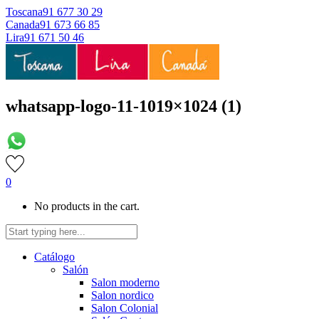
Toscana
91 677 30 29
Canada
91 673 66 85
Lira
91 671 50 46
whatsapp-logo-11-1019×1024 (1)
0
No products in the cart.
Catálogo
Salón
Salon moderno
Salon nordico
Salon Colonial