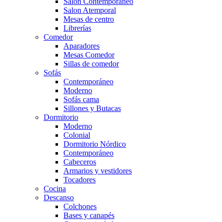
Salón Contemporaneo
Salon Atemporal
Mesas de centro
Librerías
Comedor
Aparadores
Mesas Comedor
Sillas de comedor
Sofás
Contemporáneo
Moderno
Sofás cama
Sillones y Butacas
Dormitorio
Moderno
Colonial
Dormitorio Nórdico
Contemporáneo
Cabeceros
Armarios y vestidores
Tocadores
Cocina
Descanso
Colchones
Bases y canapés