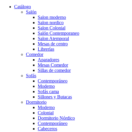
Catálogo
Salón
Salon moderno
Salon nordico
Salon Colonial
Salón Contemporaneo
Salon Atemporal
Mesas de centro
Librerías
Comedor
Aparadores
Mesas Comedor
Sillas de comedor
Sofás
Contemporáneo
Moderno
Sofás cama
Sillones y Butacas
Dormitorio
Moderno
Colonial
Dormitorio Nórdico
Contemporáneo
Cabeceros