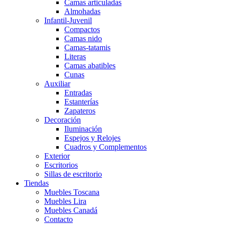
Camas articuladas
Almohadas
Infantil-Juvenil
Compactos
Camas nido
Camas-tatamis
Literas
Camas abatibles
Cunas
Auxiliar
Entradas
Estanterías
Zapateros
Decoración
Iluminación
Espejos y Relojes
Cuadros y Complementos
Exterior
Escritorios
Sillas de escritorio
Tiendas
Muebles Toscana
Muebles Lira
Muebles Canadá
Contacto