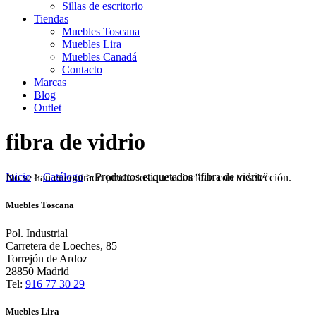
Sillas de escritorio
Tiendas
Muebles Toscana
Muebles Lira
Muebles Canadá
Contacto
Marcas
Blog
Outlet
fibra de vidrio
Inicio
>
Catálogo
>
Productos etiquetados “fibra de vidrio”
No se han encontrado productos que coincidan con tu selección.
Muebles Toscana
Pol. Industrial
Carretera de Loeches, 85
Torrejón de Ardoz
28850 Madrid
Tel:
916 77 30 29
Muebles Lira