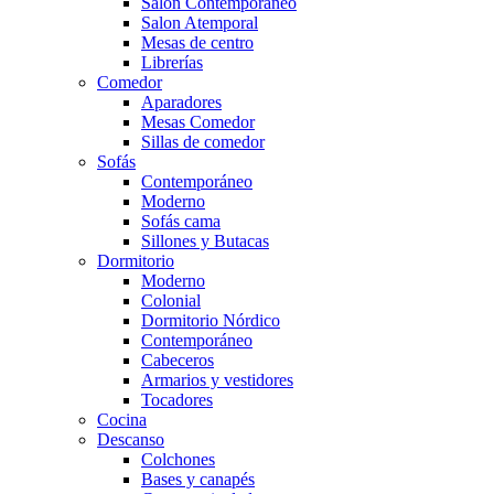
Salón Contemporaneo
Salon Atemporal
Mesas de centro
Librerías
Comedor
Aparadores
Mesas Comedor
Sillas de comedor
Sofás
Contemporáneo
Moderno
Sofás cama
Sillones y Butacas
Dormitorio
Moderno
Colonial
Dormitorio Nórdico
Contemporáneo
Cabeceros
Armarios y vestidores
Tocadores
Cocina
Descanso
Colchones
Bases y canapés