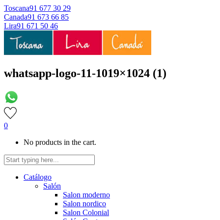
Toscana
91 677 30 29
Canada
91 673 66 85
Lira
91 671 50 46
whatsapp-logo-11-1019×1024 (1)
0
No products in the cart.
Catálogo
Salón
Salon moderno
Salon nordico
Salon Colonial