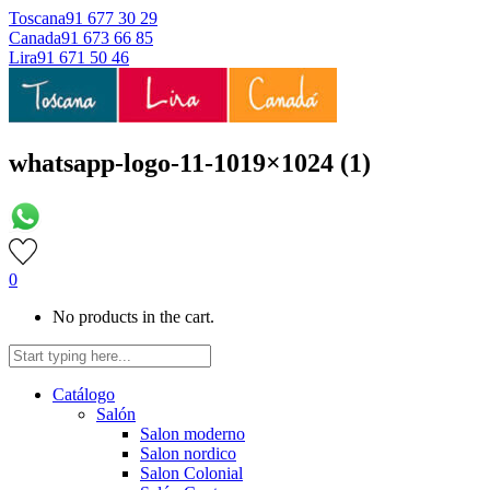
Toscana
91 677 30 29
Canada
91 673 66 85
Lira
91 671 50 46
whatsapp-logo-11-1019×1024 (1)
0
No products in the cart.
Catálogo
Salón
Salon moderno
Salon nordico
Salon Colonial