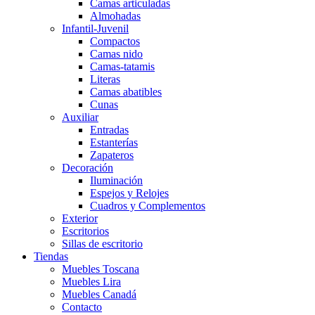
Camas articuladas
Almohadas
Infantil-Juvenil
Compactos
Camas nido
Camas-tatamis
Literas
Camas abatibles
Cunas
Auxiliar
Entradas
Estanterías
Zapateros
Decoración
Iluminación
Espejos y Relojes
Cuadros y Complementos
Exterior
Escritorios
Sillas de escritorio
Tiendas
Muebles Toscana
Muebles Lira
Muebles Canadá
Contacto