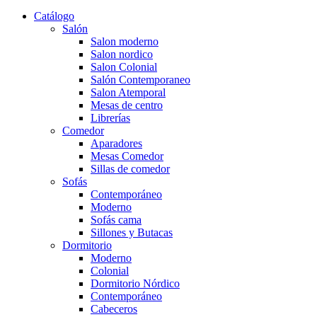
Catálogo
Salón
Salon moderno
Salon nordico
Salon Colonial
Salón Contemporaneo
Salon Atemporal
Mesas de centro
Librerías
Comedor
Aparadores
Mesas Comedor
Sillas de comedor
Sofás
Contemporáneo
Moderno
Sofás cama
Sillones y Butacas
Dormitorio
Moderno
Colonial
Dormitorio Nórdico
Contemporáneo
Cabeceros