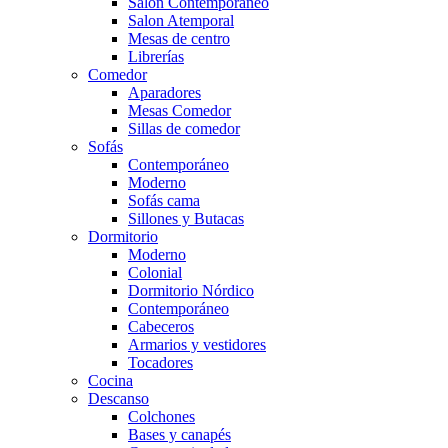
Salón Contemporaneo
Salon Atemporal
Mesas de centro
Librerías
Comedor
Aparadores
Mesas Comedor
Sillas de comedor
Sofás
Contemporáneo
Moderno
Sofás cama
Sillones y Butacas
Dormitorio
Moderno
Colonial
Dormitorio Nórdico
Contemporáneo
Cabeceros
Armarios y vestidores
Tocadores
Cocina
Descanso
Colchones
Bases y canapés