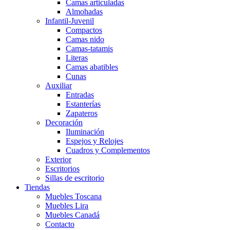
Camas articuladas
Almohadas
Infantil-Juvenil
Compactos
Camas nido
Camas-tatamis
Literas
Camas abatibles
Cunas
Auxiliar
Entradas
Estanterías
Zapateros
Decoración
Iluminación
Espejos y Relojes
Cuadros y Complementos
Exterior
Escritorios
Sillas de escritorio
Tiendas
Muebles Toscana
Muebles Lira
Muebles Canadá
Contacto