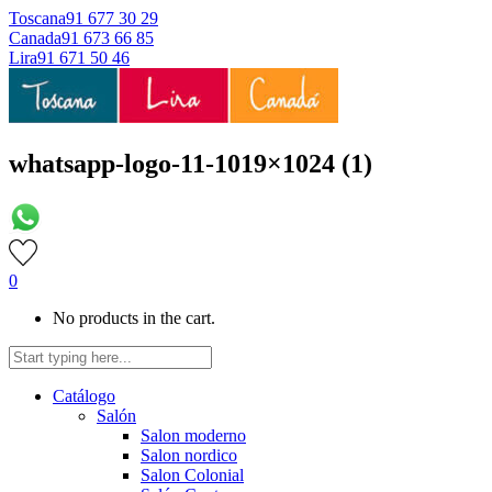
Toscana
91 677 30 29
Canada
91 673 66 85
Lira
91 671 50 46
whatsapp-logo-11-1019×1024 (1)
0
No products in the cart.
Catálogo
Salón
Salon moderno
Salon nordico
Salon Colonial