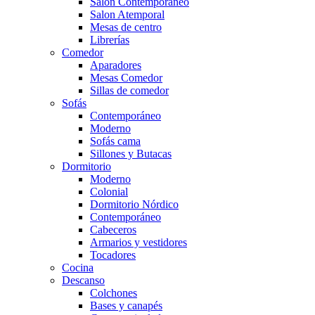
Salón Contemporaneo
Salon Atemporal
Mesas de centro
Librerías
Comedor
Aparadores
Mesas Comedor
Sillas de comedor
Sofás
Contemporáneo
Moderno
Sofás cama
Sillones y Butacas
Dormitorio
Moderno
Colonial
Dormitorio Nórdico
Contemporáneo
Cabeceros
Armarios y vestidores
Tocadores
Cocina
Descanso
Colchones
Bases y canapés