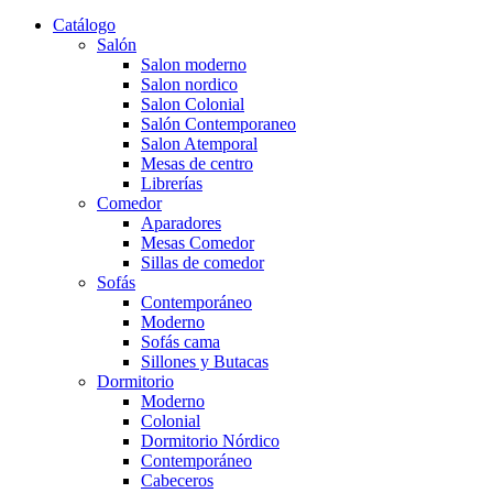
Catálogo
Salón
Salon moderno
Salon nordico
Salon Colonial
Salón Contemporaneo
Salon Atemporal
Mesas de centro
Librerías
Comedor
Aparadores
Mesas Comedor
Sillas de comedor
Sofás
Contemporáneo
Moderno
Sofás cama
Sillones y Butacas
Dormitorio
Moderno
Colonial
Dormitorio Nórdico
Contemporáneo
Cabeceros