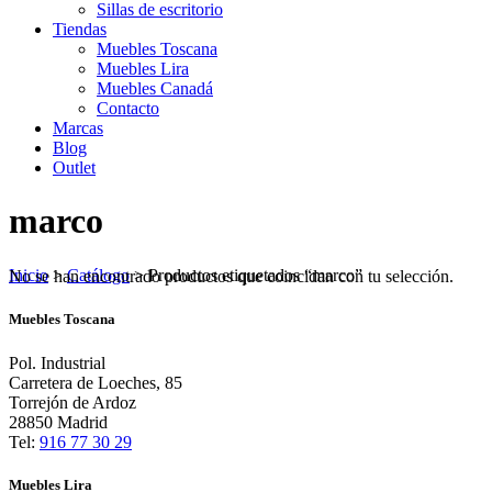
Sillas de escritorio
Tiendas
Muebles Toscana
Muebles Lira
Muebles Canadá
Contacto
Marcas
Blog
Outlet
marco
Inicio
>
Catálogo
>
Productos etiquetados “marco”
No se han encontrado productos que coincidan con tu selección.
Muebles Toscana
Pol. Industrial
Carretera de Loeches, 85
Torrejón de Ardoz
28850 Madrid
Tel:
916 77 30 29
Muebles Lira