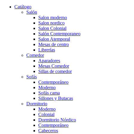
Catálogo
Salón
Salon moderno
Salon nordico
Salon Colonial
Salón Contemporaneo
Salon Atemporal
Mesas de centro
Librerías
Comedor
Aparadores
Mesas Comedor
Sillas de comedor
Sofás
Contemporáneo
Moderno
Sofás cama
Sillones y Butacas
Dormitorio
Moderno
Colonial
Dormitorio Nórdico
Contemporáneo
Cabeceros