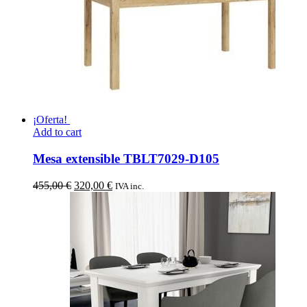
¡Oferta!
Add to cart
Mesa extensible TBLT7029-D105
El
El
455,00
€
320,00
€
IVA inc.
precio
precio
original
actual
era:
es:
455,00 €.
320,00 €.