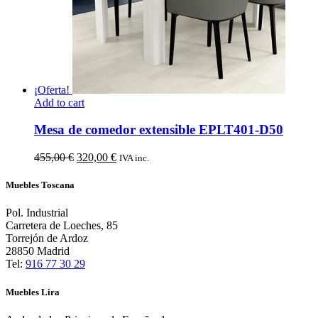
¡Oferta!
Add to cart
Mesa de comedor extensible EPLT401-D50
El
El
455,00
€
320,00
€
IVA inc.
precio
precio
original
actual
Muebles Toscana
era:
es:
455,00 €.
320,00 €.
Pol. Industrial
Carretera de Loeches, 85
Torrejón de Ardoz
28850 Madrid
Tel:
916 77 30 29
Muebles Lira