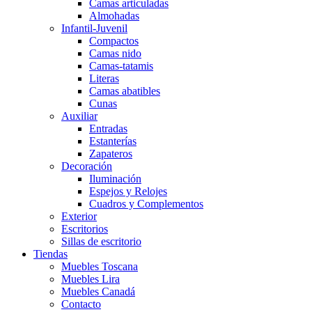
Camas articuladas
Almohadas
Infantil-Juvenil
Compactos
Camas nido
Camas-tatamis
Literas
Camas abatibles
Cunas
Auxiliar
Entradas
Estanterías
Zapateros
Decoración
Iluminación
Espejos y Relojes
Cuadros y Complementos
Exterior
Escritorios
Sillas de escritorio
Tiendas
Muebles Toscana
Muebles Lira
Muebles Canadá
Contacto