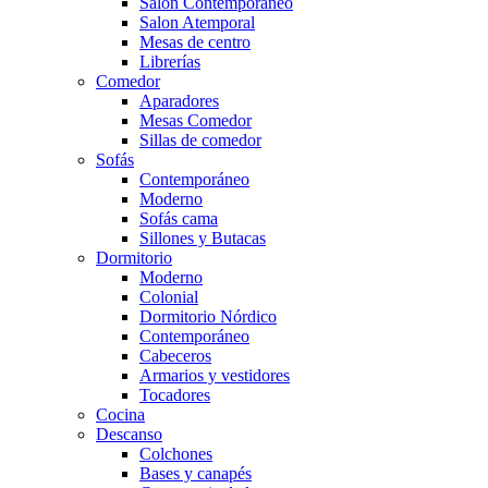
Salón Contemporaneo
Salon Atemporal
Mesas de centro
Librerías
Comedor
Aparadores
Mesas Comedor
Sillas de comedor
Sofás
Contemporáneo
Moderno
Sofás cama
Sillones y Butacas
Dormitorio
Moderno
Colonial
Dormitorio Nórdico
Contemporáneo
Cabeceros
Armarios y vestidores
Tocadores
Cocina
Descanso
Colchones
Bases y canapés