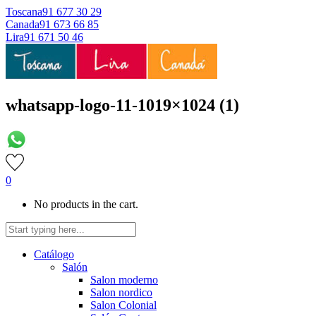
Toscana
91 677 30 29
Canada
91 673 66 85
Lira
91 671 50 46
whatsapp-logo-11-1019×1024 (1)
0
No products in the cart.
Catálogo
Salón
Salon moderno
Salon nordico
Salon Colonial