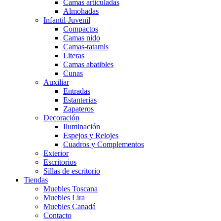
Camas articuladas
Almohadas
Infantil-Juvenil
Compactos
Camas nido
Camas-tatamis
Literas
Camas abatibles
Cunas
Auxiliar
Entradas
Estanterías
Zapateros
Decoración
Iluminación
Espejos y Relojes
Cuadros y Complementos
Exterior
Escritorios
Sillas de escritorio
Tiendas
Muebles Toscana
Muebles Lira
Muebles Canadá
Contacto