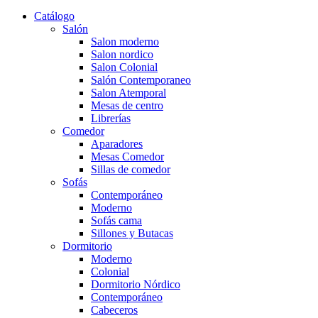
Catálogo
Salón
Salon moderno
Salon nordico
Salon Colonial
Salón Contemporaneo
Salon Atemporal
Mesas de centro
Librerías
Comedor
Aparadores
Mesas Comedor
Sillas de comedor
Sofás
Contemporáneo
Moderno
Sofás cama
Sillones y Butacas
Dormitorio
Moderno
Colonial
Dormitorio Nórdico
Contemporáneo
Cabeceros