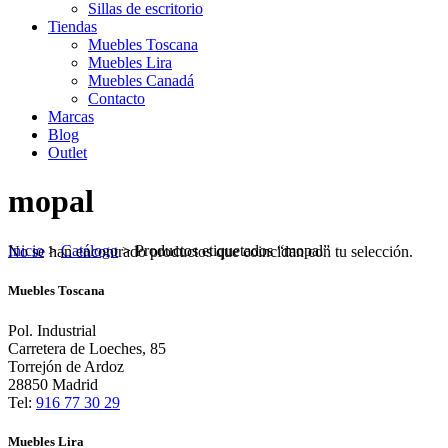
Sillas de escritorio
Tiendas
Muebles Toscana
Muebles Lira
Muebles Canadá
Contacto
Marcas
Blog
Outlet
mopal
Inicio
>
Catálogo
>
Productos etiquetados “mopal”
No se han encontrado productos que coincidan con tu selección.
Muebles Toscana
Pol. Industrial
Carretera de Loeches, 85
Torrejón de Ardoz
28850 Madrid
Tel:
916 77 30 29
Muebles Lira