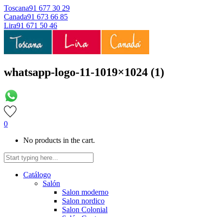
Toscana
91 677 30 29
Canada
91 673 66 85
Lira
91 671 50 46
whatsapp-logo-11-1019×1024 (1)
0
No products in the cart.
Catálogo
Salón
Salon moderno
Salon nordico
Salon Colonial