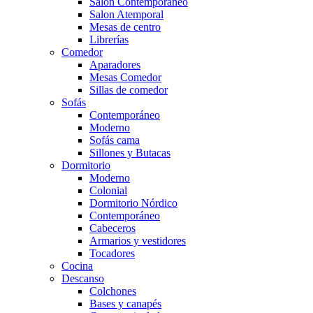
Salón Contemporaneo
Salon Atemporal
Mesas de centro
Librerías
Comedor
Aparadores
Mesas Comedor
Sillas de comedor
Sofás
Contemporáneo
Moderno
Sofás cama
Sillones y Butacas
Dormitorio
Moderno
Colonial
Dormitorio Nórdico
Contemporáneo
Cabeceros
Armarios y vestidores
Tocadores
Cocina
Descanso
Colchones
Bases y canapés