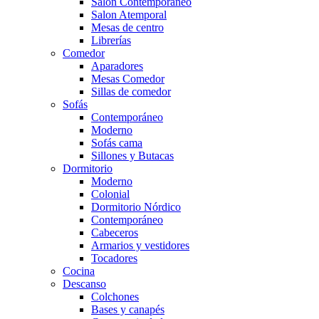
Salón Contemporaneo
Salon Atemporal
Mesas de centro
Librerías
Comedor
Aparadores
Mesas Comedor
Sillas de comedor
Sofás
Contemporáneo
Moderno
Sofás cama
Sillones y Butacas
Dormitorio
Moderno
Colonial
Dormitorio Nórdico
Contemporáneo
Cabeceros
Armarios y vestidores
Tocadores
Cocina
Descanso
Colchones
Bases y canapés