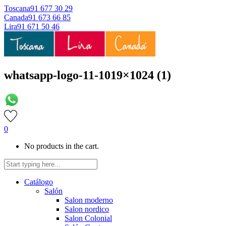
Toscana
91 677 30 29
Canada
91 673 66 85
Lira
91 671 50 46
whatsapp-logo-11-1019×1024 (1)
0
No products in the cart.
Catálogo
Salón
Salon moderno
Salon nordico
Salon Colonial