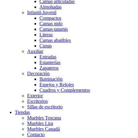
Camas articuladas
Almohadas
Infantil-Juvenil
Compactos
Camas nido
Camas-tatamis
Literas
Camas abatibles
Cunas
Auxiliar
Entradas
Estanterías
Zapateros
Decoración
Iluminación
Espejos y Relojes
Cuadros y Complementos
Exterior
Escritorios
Sillas de escritorio
Tiendas
Muebles Toscana
Muebles Lira
Muebles Canadá
Contacto