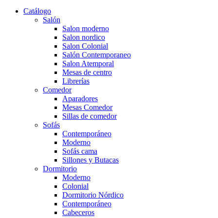
Catálogo
Salón
Salon moderno
Salon nordico
Salon Colonial
Salón Contemporaneo
Salon Atemporal
Mesas de centro
Librerías
Comedor
Aparadores
Mesas Comedor
Sillas de comedor
Sofás
Contemporáneo
Moderno
Sofás cama
Sillones y Butacas
Dormitorio
Moderno
Colonial
Dormitorio Nórdico
Contemporáneo
Cabeceros