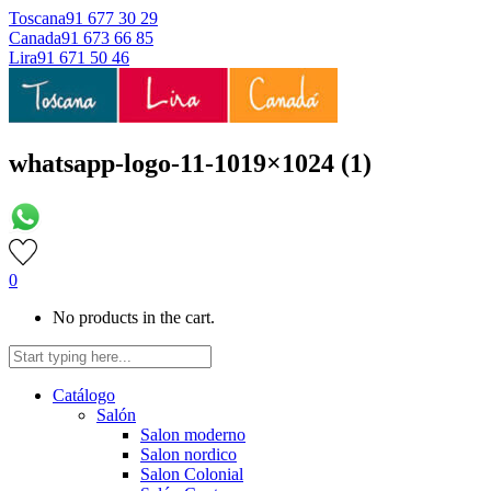
Toscana
91 677 30 29
Canada
91 673 66 85
Lira
91 671 50 46
whatsapp-logo-11-1019×1024 (1)
0
No products in the cart.
Catálogo
Salón
Salon moderno
Salon nordico
Salon Colonial