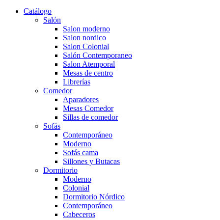
Catálogo
Salón
Salon moderno
Salon nordico
Salon Colonial
Salón Contemporaneo
Salon Atemporal
Mesas de centro
Librerías
Comedor
Aparadores
Mesas Comedor
Sillas de comedor
Sofás
Contemporáneo
Moderno
Sofás cama
Sillones y Butacas
Dormitorio
Moderno
Colonial
Dormitorio Nórdico
Contemporáneo
Cabeceros