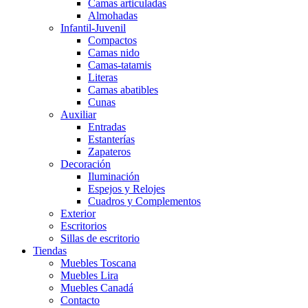
Camas articuladas
Almohadas
Infantil-Juvenil
Compactos
Camas nido
Camas-tatamis
Literas
Camas abatibles
Cunas
Auxiliar
Entradas
Estanterías
Zapateros
Decoración
Iluminación
Espejos y Relojes
Cuadros y Complementos
Exterior
Escritorios
Sillas de escritorio
Tiendas
Muebles Toscana
Muebles Lira
Muebles Canadá
Contacto