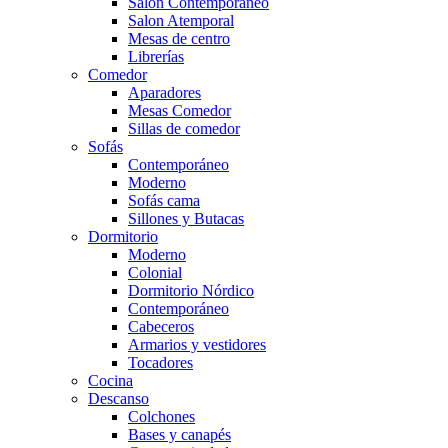
Salón Contemporaneo
Salon Atemporal
Mesas de centro
Librerías
Comedor
Aparadores
Mesas Comedor
Sillas de comedor
Sofás
Contemporáneo
Moderno
Sofás cama
Sillones y Butacas
Dormitorio
Moderno
Colonial
Dormitorio Nórdico
Contemporáneo
Cabeceros
Armarios y vestidores
Tocadores
Cocina
Descanso
Colchones
Bases y canapés