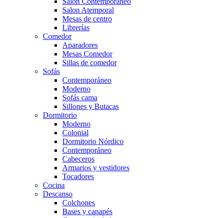
Salón Contemporaneo
Salon Atemporal
Mesas de centro
Librerías
Comedor
Aparadores
Mesas Comedor
Sillas de comedor
Sofás
Contemporáneo
Moderno
Sofás cama
Sillones y Butacas
Dormitorio
Moderno
Colonial
Dormitorio Nórdico
Contemporáneo
Cabeceros
Armarios y vestidores
Tocadores
Cocina
Descanso
Colchones
Bases y canapés