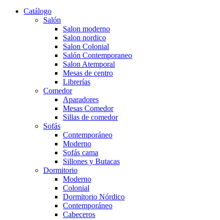
Catálogo
Salón
Salon moderno
Salon nordico
Salon Colonial
Salón Contemporaneo
Salon Atemporal
Mesas de centro
Librerías
Comedor
Aparadores
Mesas Comedor
Sillas de comedor
Sofás
Contemporáneo
Moderno
Sofás cama
Sillones y Butacas
Dormitorio
Moderno
Colonial
Dormitorio Nórdico
Contemporáneo
Cabeceros