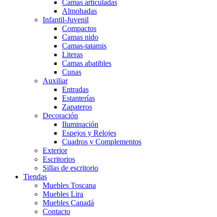
Camas articuladas
Almohadas
Infantil-Juvenil
Compactos
Camas nido
Camas-tatamis
Literas
Camas abatibles
Cunas
Auxiliar
Entradas
Estanterías
Zapateros
Decoración
Iluminación
Espejos y Relojes
Cuadros y Complementos
Exterior
Escritorios
Sillas de escritorio
Tiendas
Muebles Toscana
Muebles Lira
Muebles Canadá
Contacto