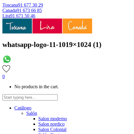
Toscana
91 677 30 29
Canada
91 673 66 85
Lira
91 671 50 46
whatsapp-logo-11-1019×1024 (1)
0
No products in the cart.
Catálogo
Salón
Salon moderno
Salon nordico
Salon Colonial