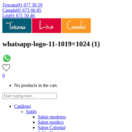
Toscana
91 677 30 29
Canada
91 673 66 85
Lira
91 671 50 46
whatsapp-logo-11-1019×1024 (1)
0
No products in the cart.
Catálogo
Salón
Salon moderno
Salon nordico
Salon Colonial