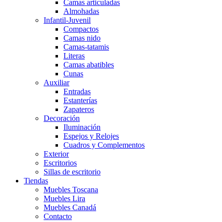
Camas articuladas
Almohadas
Infantil-Juvenil
Compactos
Camas nido
Camas-tatamis
Literas
Camas abatibles
Cunas
Auxiliar
Entradas
Estanterías
Zapateros
Decoración
Iluminación
Espejos y Relojes
Cuadros y Complementos
Exterior
Escritorios
Sillas de escritorio
Tiendas
Muebles Toscana
Muebles Lira
Muebles Canadá
Contacto