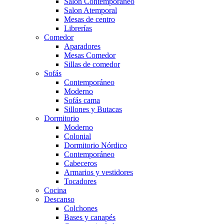
Salón Contemporaneo
Salon Atemporal
Mesas de centro
Librerías
Comedor
Aparadores
Mesas Comedor
Sillas de comedor
Sofás
Contemporáneo
Moderno
Sofás cama
Sillones y Butacas
Dormitorio
Moderno
Colonial
Dormitorio Nórdico
Contemporáneo
Cabeceros
Armarios y vestidores
Tocadores
Cocina
Descanso
Colchones
Bases y canapés