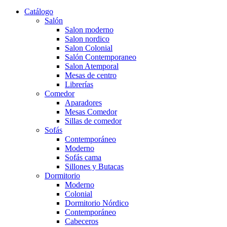
Catálogo
Salón
Salon moderno
Salon nordico
Salon Colonial
Salón Contemporaneo
Salon Atemporal
Mesas de centro
Librerías
Comedor
Aparadores
Mesas Comedor
Sillas de comedor
Sofás
Contemporáneo
Moderno
Sofás cama
Sillones y Butacas
Dormitorio
Moderno
Colonial
Dormitorio Nórdico
Contemporáneo
Cabeceros