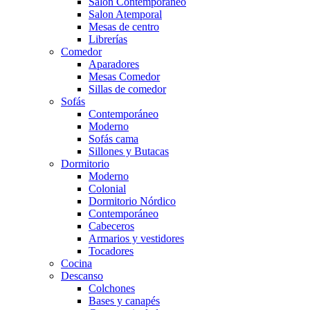
Salón Contemporaneo
Salon Atemporal
Mesas de centro
Librerías
Comedor
Aparadores
Mesas Comedor
Sillas de comedor
Sofás
Contemporáneo
Moderno
Sofás cama
Sillones y Butacas
Dormitorio
Moderno
Colonial
Dormitorio Nórdico
Contemporáneo
Cabeceros
Armarios y vestidores
Tocadores
Cocina
Descanso
Colchones
Bases y canapés