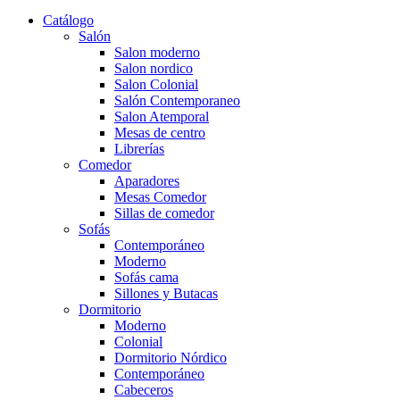
Catálogo
Salón
Salon moderno
Salon nordico
Salon Colonial
Salón Contemporaneo
Salon Atemporal
Mesas de centro
Librerías
Comedor
Aparadores
Mesas Comedor
Sillas de comedor
Sofás
Contemporáneo
Moderno
Sofás cama
Sillones y Butacas
Dormitorio
Moderno
Colonial
Dormitorio Nórdico
Contemporáneo
Cabeceros