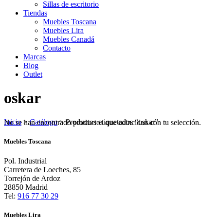
Sillas de escritorio
Tiendas
Muebles Toscana
Muebles Lira
Muebles Canadá
Contacto
Marcas
Blog
Outlet
oskar
Inicio
>
Catálogo
>
Productos etiquetados “oskar”
No se han encontrado productos que coincidan con tu selección.
Muebles Toscana
Pol. Industrial
Carretera de Loeches, 85
Torrejón de Ardoz
28850 Madrid
Tel:
916 77 30 29
Muebles Lira