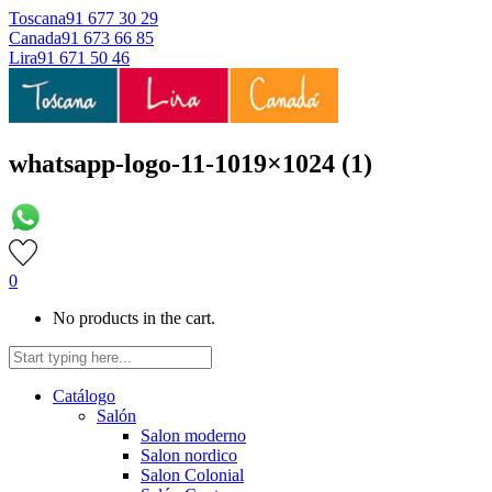
Toscana
91 677 30 29
Canada
91 673 66 85
Lira
91 671 50 46
whatsapp-logo-11-1019×1024 (1)
0
No products in the cart.
Catálogo
Salón
Salon moderno
Salon nordico
Salon Colonial