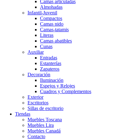
Camas articuladas
Almohadas
Infantil-Juvenil
Compactos
Camas nido
Camas-tatamis
Literas
Camas abatibles
Cunas
Auxiliar
Entradas
Estanterías
Zapateros
Decoración
Iluminación
Espejos y Relojes
Cuadros y Complementos
Exterior
Escritorios
Sillas de escritorio
Tiendas
Muebles Toscana
Muebles Lira
Muebles Canadá
Contacto