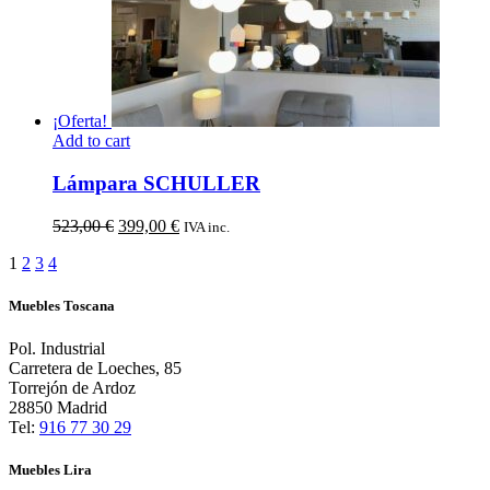
¡Oferta!
Add to cart
Lámpara SCHULLER
El
El
523,00
€
399,00
€
IVA inc.
precio
precio
1
2
3
4
original
actual
era:
es:
523,00 €.
399,00 €.
Muebles Toscana
Pol. Industrial
Carretera de Loeches, 85
Torrejón de Ardoz
28850 Madrid
Tel:
916 77 30 29
Muebles Lira