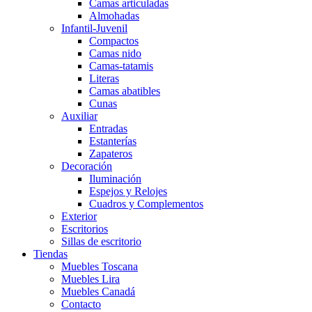
Camas articuladas
Almohadas
Infantil-Juvenil
Compactos
Camas nido
Camas-tatamis
Literas
Camas abatibles
Cunas
Auxiliar
Entradas
Estanterías
Zapateros
Decoración
Iluminación
Espejos y Relojes
Cuadros y Complementos
Exterior
Escritorios
Sillas de escritorio
Tiendas
Muebles Toscana
Muebles Lira
Muebles Canadá
Contacto