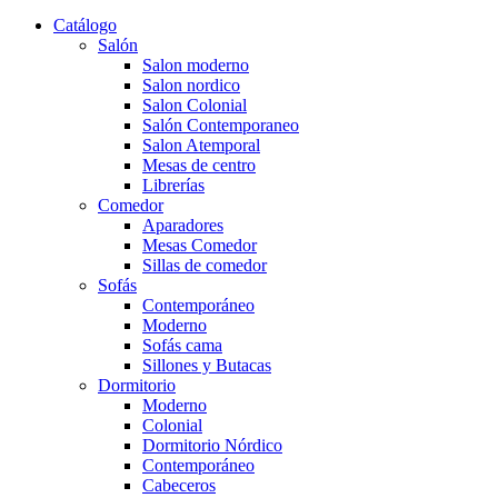
Catálogo
Salón
Salon moderno
Salon nordico
Salon Colonial
Salón Contemporaneo
Salon Atemporal
Mesas de centro
Librerías
Comedor
Aparadores
Mesas Comedor
Sillas de comedor
Sofás
Contemporáneo
Moderno
Sofás cama
Sillones y Butacas
Dormitorio
Moderno
Colonial
Dormitorio Nórdico
Contemporáneo
Cabeceros