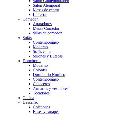
Salón Contemporaneo
Salon Atemporal
Mesas de centro
Librerías
Comedor
Aparadores
Mesas Comedor
Sillas de comedor
Sofás
Contemporáneo
Moderno
Sofás cama
Sillones y Butacas
Dormitorio
Moderno
Colonial
Dormitorio Nórdico
Contemporáneo
Cabeceros
Armarios y vestidores
Tocadores
Cocina
Descanso
Colchones
Bases y canapés