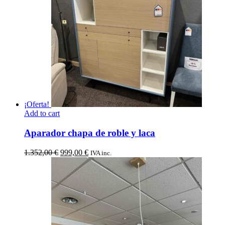
¡Oferta!
Add to cart
Aparador chapa de roble y laca
El
El
1.352,00
€
999,00
€
IVA inc.
precio
precio
original
actual
era:
es:
1.352,00 €.
999,00 €.