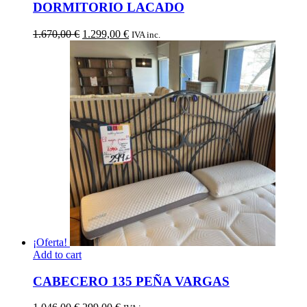
DORMITORIO LACADO
El
El
1.670,00
€
1.299,00
€
IVA inc.
precio
precio
original
actual
era:
es:
1.670,00 €.
1.299,00 €.
¡Oferta!
Add to cart
CABECERO 135 PEÑA VARGAS
El
El