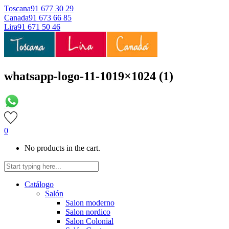
Toscana
91 677 30 29
Canada
91 673 66 85
Lira
91 671 50 46
whatsapp-logo-11-1019×1024 (1)
0
No products in the cart.
Catálogo
Salón
Salon moderno
Salon nordico
Salon Colonial