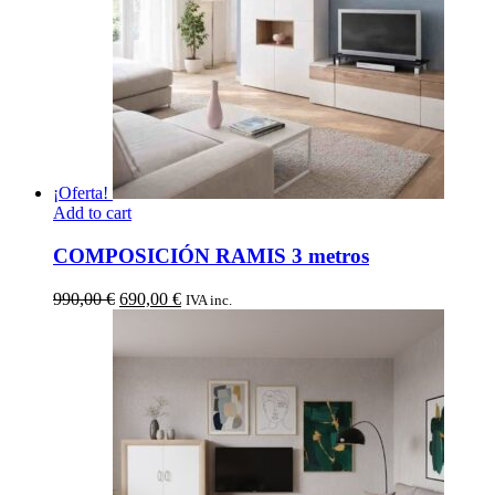
¡Oferta!
Add to cart
COMPOSICIÓN RAMIS 3 metros
El
El
990,00
€
690,00
€
IVA inc.
precio
precio
original
actual
era:
es:
990,00 €.
690,00 €.