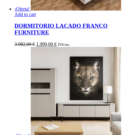
¡Oferta!
Add to cart
DORMITORIO LACADO FRANCO
FURNITURE
El
El
3.982,00
€
1.999,00
€
IVA inc.
precio
precio
original
actual
era:
es:
3.982,00 €.
1.999,00 €.