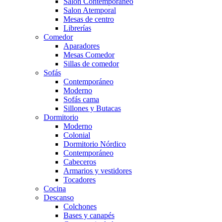
Salón Contemporaneo
Salon Atemporal
Mesas de centro
Librerías
Comedor
Aparadores
Mesas Comedor
Sillas de comedor
Sofás
Contemporáneo
Moderno
Sofás cama
Sillones y Butacas
Dormitorio
Moderno
Colonial
Dormitorio Nórdico
Contemporáneo
Cabeceros
Armarios y vestidores
Tocadores
Cocina
Descanso
Colchones
Bases y canapés