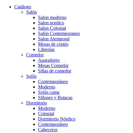
Catálogo
Salón
Salon moderno
Salon nordico
Salon Colonial
Salón Contemporaneo
Salon Atemporal
Mesas de centro
Librerías
Comedor
Aparadores
Mesas Comedor
Sillas de comedor
Sofás
Contemporáneo
Moderno
Sofás cama
Sillones y Butacas
Dormitorio
Moderno
Colonial
Dormitorio Nórdico
Contemporáneo
Cabeceros