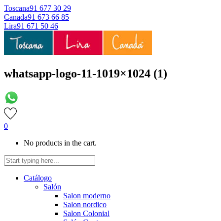
Toscana
91 677 30 29
Canada
91 673 66 85
Lira
91 671 50 46
whatsapp-logo-11-1019×1024 (1)
0
No products in the cart.
Catálogo
Salón
Salon moderno
Salon nordico
Salon Colonial