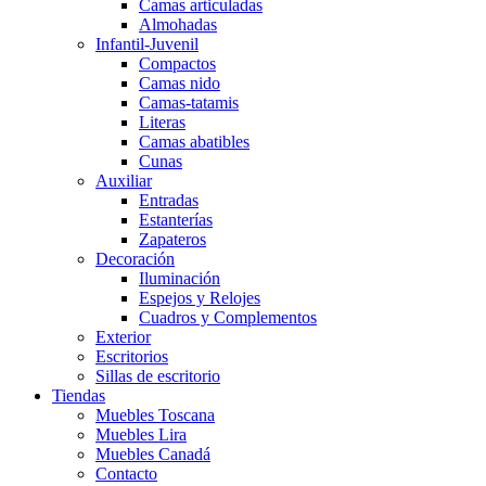
Camas articuladas
Almohadas
Infantil-Juvenil
Compactos
Camas nido
Camas-tatamis
Literas
Camas abatibles
Cunas
Auxiliar
Entradas
Estanterías
Zapateros
Decoración
Iluminación
Espejos y Relojes
Cuadros y Complementos
Exterior
Escritorios
Sillas de escritorio
Tiendas
Muebles Toscana
Muebles Lira
Muebles Canadá
Contacto