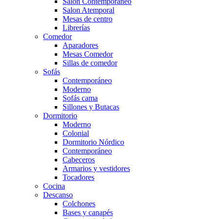
Salón Contemporaneo
Salon Atemporal
Mesas de centro
Librerías
Comedor
Aparadores
Mesas Comedor
Sillas de comedor
Sofás
Contemporáneo
Moderno
Sofás cama
Sillones y Butacas
Dormitorio
Moderno
Colonial
Dormitorio Nórdico
Contemporáneo
Cabeceros
Armarios y vestidores
Tocadores
Cocina
Descanso
Colchones
Bases y canapés