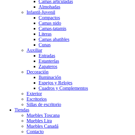
Camas articuladas
Almohadas
Infantil-Juvenil
Compactos
Camas nido
Camas-tatamis
Literas
Camas abatibles
Cunas
Auxiliar
Entradas
Estanterías
Zapateros
Decoración
Iluminación
Espejos y Relojes
Cuadros y Complementos
Exterior
Escritorios
Sillas de escritorio
Tiendas
Muebles Toscana
Muebles Lira
Muebles Canadá
Contacto