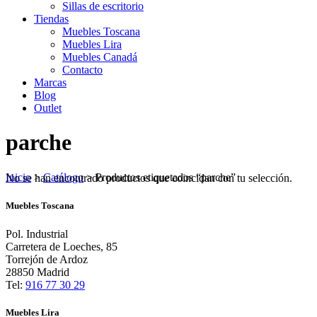
Sillas de escritorio
Tiendas
Muebles Toscana
Muebles Lira
Muebles Canadá
Contacto
Marcas
Blog
Outlet
parche
Inicio
>
Catálogo
>
Productos etiquetados “parche”
No se han encontrado productos que coincidan con tu selección.
Muebles Toscana
Pol. Industrial
Carretera de Loeches, 85
Torrejón de Ardoz
28850 Madrid
Tel:
916 77 30 29
Muebles Lira