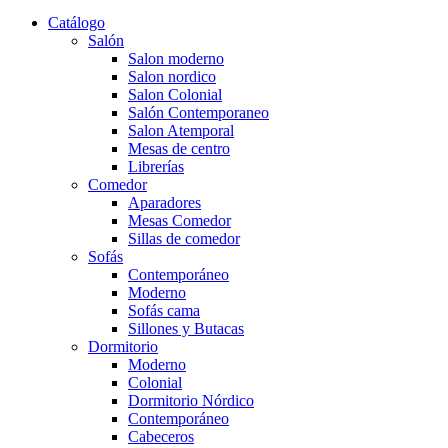
Catálogo
Salón
Salon moderno
Salon nordico
Salon Colonial
Salón Contemporaneo
Salon Atemporal
Mesas de centro
Librerías
Comedor
Aparadores
Mesas Comedor
Sillas de comedor
Sofás
Contemporáneo
Moderno
Sofás cama
Sillones y Butacas
Dormitorio
Moderno
Colonial
Dormitorio Nórdico
Contemporáneo
Cabeceros