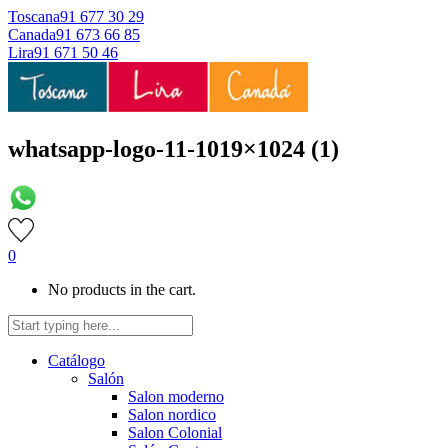
Toscana
91 677 30 29
Canada
91 673 66 85
Lira
91 671 50 46
whatsapp-logo-11-1019×1024 (1)
0
No products in the cart.
Catálogo
Salón
Salon moderno
Salon nordico
Salon Colonial