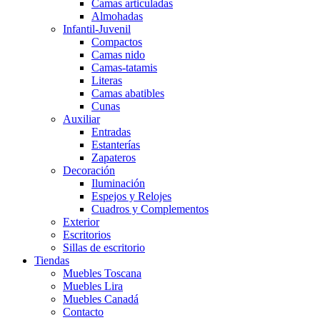
Camas articuladas
Almohadas
Infantil-Juvenil
Compactos
Camas nido
Camas-tatamis
Literas
Camas abatibles
Cunas
Auxiliar
Entradas
Estanterías
Zapateros
Decoración
Iluminación
Espejos y Relojes
Cuadros y Complementos
Exterior
Escritorios
Sillas de escritorio
Tiendas
Muebles Toscana
Muebles Lira
Muebles Canadá
Contacto