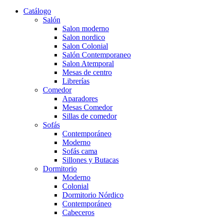
Catálogo
Salón
Salon moderno
Salon nordico
Salon Colonial
Salón Contemporaneo
Salon Atemporal
Mesas de centro
Librerías
Comedor
Aparadores
Mesas Comedor
Sillas de comedor
Sofás
Contemporáneo
Moderno
Sofás cama
Sillones y Butacas
Dormitorio
Moderno
Colonial
Dormitorio Nórdico
Contemporáneo
Cabeceros