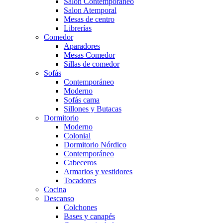
Salón Contemporaneo
Salon Atemporal
Mesas de centro
Librerías
Comedor
Aparadores
Mesas Comedor
Sillas de comedor
Sofás
Contemporáneo
Moderno
Sofás cama
Sillones y Butacas
Dormitorio
Moderno
Colonial
Dormitorio Nórdico
Contemporáneo
Cabeceros
Armarios y vestidores
Tocadores
Cocina
Descanso
Colchones
Bases y canapés