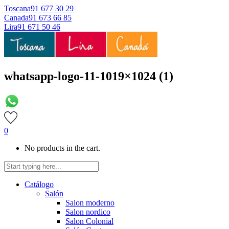
Toscana
91 677 30 29
Canada
91 673 66 85
Lira
91 671 50 46
whatsapp-logo-11-1019×1024 (1)
0
No products in the cart.
Catálogo
Salón
Salon moderno
Salon nordico
Salon Colonial