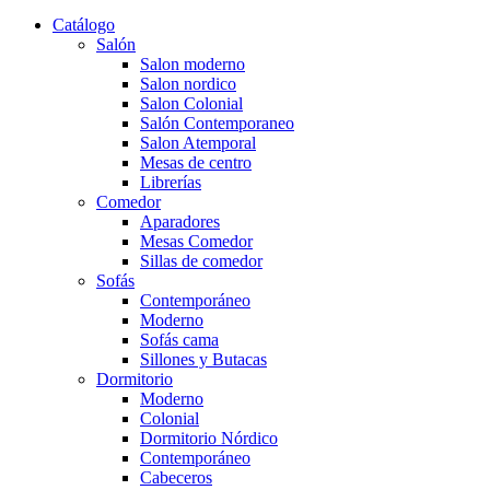
Catálogo
Salón
Salon moderno
Salon nordico
Salon Colonial
Salón Contemporaneo
Salon Atemporal
Mesas de centro
Librerías
Comedor
Aparadores
Mesas Comedor
Sillas de comedor
Sofás
Contemporáneo
Moderno
Sofás cama
Sillones y Butacas
Dormitorio
Moderno
Colonial
Dormitorio Nórdico
Contemporáneo
Cabeceros