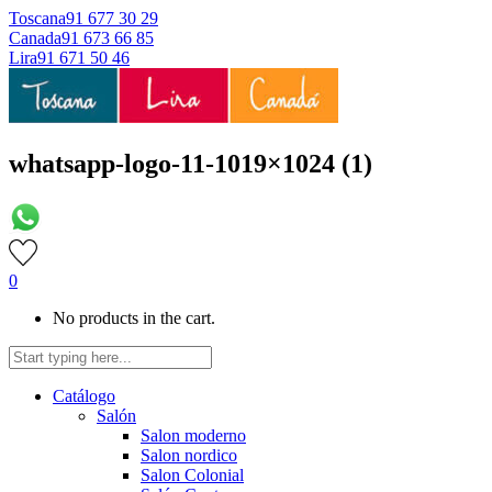
Toscana
91 677 30 29
Canada
91 673 66 85
Lira
91 671 50 46
whatsapp-logo-11-1019×1024 (1)
0
No products in the cart.
Catálogo
Salón
Salon moderno
Salon nordico
Salon Colonial