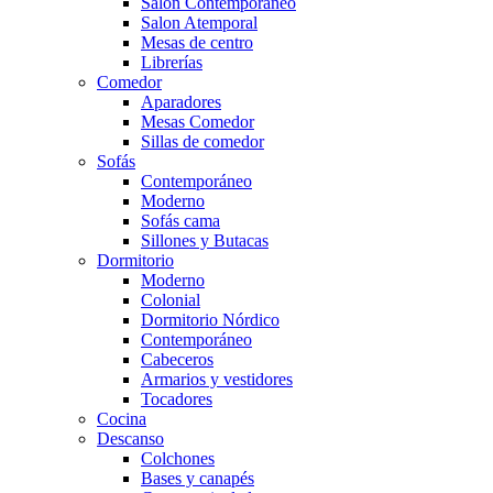
Salón Contemporaneo
Salon Atemporal
Mesas de centro
Librerías
Comedor
Aparadores
Mesas Comedor
Sillas de comedor
Sofás
Contemporáneo
Moderno
Sofás cama
Sillones y Butacas
Dormitorio
Moderno
Colonial
Dormitorio Nórdico
Contemporáneo
Cabeceros
Armarios y vestidores
Tocadores
Cocina
Descanso
Colchones
Bases y canapés