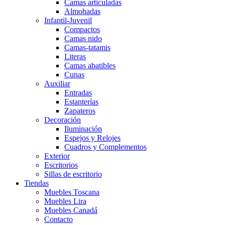
Camas articuladas
Almohadas
Infantil-Juvenil
Compactos
Camas nido
Camas-tatamis
Literas
Camas abatibles
Cunas
Auxiliar
Entradas
Estanterías
Zapateros
Decoración
Iluminación
Espejos y Relojes
Cuadros y Complementos
Exterior
Escritorios
Sillas de escritorio
Tiendas
Muebles Toscana
Muebles Lira
Muebles Canadá
Contacto