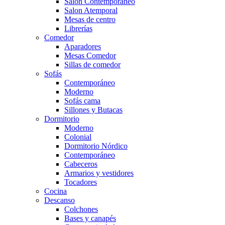
Salón Contemporaneo
Salon Atemporal
Mesas de centro
Librerías
Comedor
Aparadores
Mesas Comedor
Sillas de comedor
Sofás
Contemporáneo
Moderno
Sofás cama
Sillones y Butacas
Dormitorio
Moderno
Colonial
Dormitorio Nórdico
Contemporáneo
Cabeceros
Armarios y vestidores
Tocadores
Cocina
Descanso
Colchones
Bases y canapés