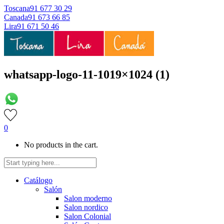
Toscana
91 677 30 29
Canada
91 673 66 85
Lira
91 671 50 46
whatsapp-logo-11-1019×1024 (1)
0
No products in the cart.
Catálogo
Salón
Salon moderno
Salon nordico
Salon Colonial