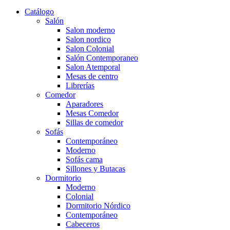
Catálogo
Salón
Salon moderno
Salon nordico
Salon Colonial
Salón Contemporaneo
Salon Atemporal
Mesas de centro
Librerías
Comedor
Aparadores
Mesas Comedor
Sillas de comedor
Sofás
Contemporáneo
Moderno
Sofás cama
Sillones y Butacas
Dormitorio
Moderno
Colonial
Dormitorio Nórdico
Contemporáneo
Cabeceros