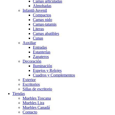
Camas articuladas
Almohadas
Infantil-Juvenil
Compactos
Camas nido
Camas-tatamis
Literas
Camas abatibles
Cunas
Auxiliar
Entradas
Estanterías
Zapateros
Decoración
Iluminación
Espejos y Relojes
Cuadros y Complementos
Exterior
Escritorios
Sillas de escritorio
Tiendas
Muebles Toscana
Muebles Lira
Muebles Canadá
Contacto