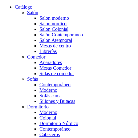
Catálogo
Salón
Salon moderno
Salon nordico
Salon Colonial
Salón Contemporaneo
Salon Atemporal
Mesas de centro
Librerías
Comedor
Aparadores
Mesas Comedor
Sillas de comedor
Sofás
Contemporáneo
Moderno
Sofás cama
Sillones y Butacas
Dormitorio
Moderno
Colonial
Dormitorio Nórdico
Contemporáneo
Cabeceros