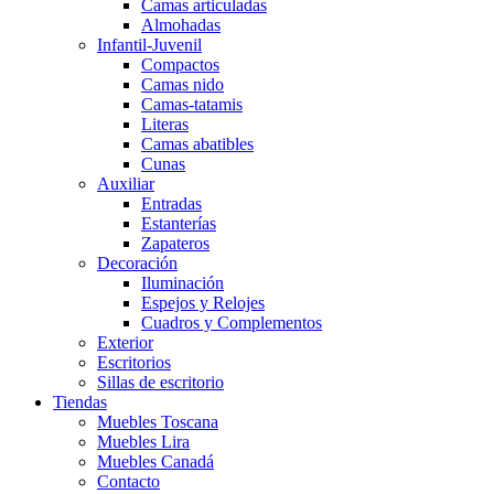
Camas articuladas
Almohadas
Infantil-Juvenil
Compactos
Camas nido
Camas-tatamis
Literas
Camas abatibles
Cunas
Auxiliar
Entradas
Estanterías
Zapateros
Decoración
Iluminación
Espejos y Relojes
Cuadros y Complementos
Exterior
Escritorios
Sillas de escritorio
Tiendas
Muebles Toscana
Muebles Lira
Muebles Canadá
Contacto