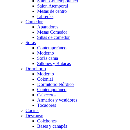
Salón Contemporaneo
Salon Atemporal
Mesas de centro
Librerías
Comedor
Aparadores
Mesas Comedor
Sillas de comedor
Sofás
Contemporáneo
Moderno
Sofás cama
Sillones y Butacas
Dormitorio
Moderno
Colonial
Dormitorio Nórdico
Contemporáneo
Cabeceros
Armarios y vestidores
Tocadores
Cocina
Descanso
Colchones
Bases y canapés