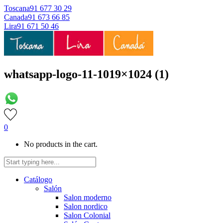
Toscana
91 677 30 29
Canada
91 673 66 85
Lira
91 671 50 46
whatsapp-logo-11-1019×1024 (1)
0
No products in the cart.
Catálogo
Salón
Salon moderno
Salon nordico
Salon Colonial