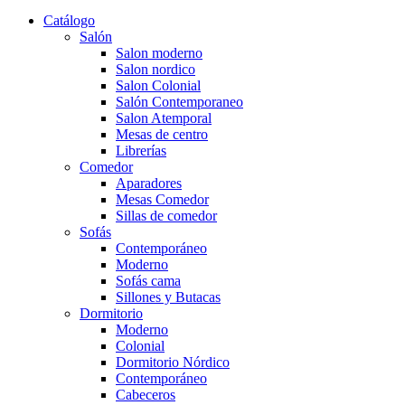
Catálogo
Salón
Salon moderno
Salon nordico
Salon Colonial
Salón Contemporaneo
Salon Atemporal
Mesas de centro
Librerías
Comedor
Aparadores
Mesas Comedor
Sillas de comedor
Sofás
Contemporáneo
Moderno
Sofás cama
Sillones y Butacas
Dormitorio
Moderno
Colonial
Dormitorio Nórdico
Contemporáneo
Cabeceros