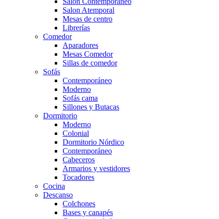
Salón Contemporaneo
Salon Atemporal
Mesas de centro
Librerías
Comedor
Aparadores
Mesas Comedor
Sillas de comedor
Sofás
Contemporáneo
Moderno
Sofás cama
Sillones y Butacas
Dormitorio
Moderno
Colonial
Dormitorio Nórdico
Contemporáneo
Cabeceros
Armarios y vestidores
Tocadores
Cocina
Descanso
Colchones
Bases y canapés