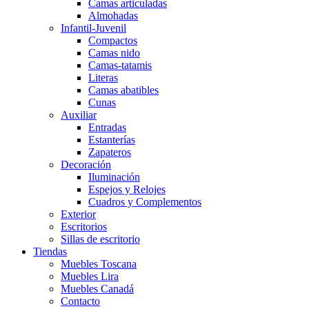
Camas articuladas
Almohadas
Infantil-Juvenil
Compactos
Camas nido
Camas-tatamis
Literas
Camas abatibles
Cunas
Auxiliar
Entradas
Estanterías
Zapateros
Decoración
Iluminación
Espejos y Relojes
Cuadros y Complementos
Exterior
Escritorios
Sillas de escritorio
Tiendas
Muebles Toscana
Muebles Lira
Muebles Canadá
Contacto