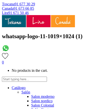
Toscana
91 677 30 29
Canada
91 673 66 85
Lira
91 671 50 46
whatsapp-logo-11-1019×1024 (1)
0
No products in the cart.
Catálogo
Salón
Salon moderno
Salon nordico
Salon Colonial