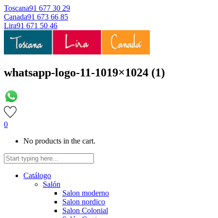
Toscana
91 677 30 29
Canada
91 673 66 85
Lira
91 671 50 46
whatsapp-logo-11-1019×1024 (1)
0
No products in the cart.
Catálogo
Salón
Salon moderno
Salon nordico
Salon Colonial