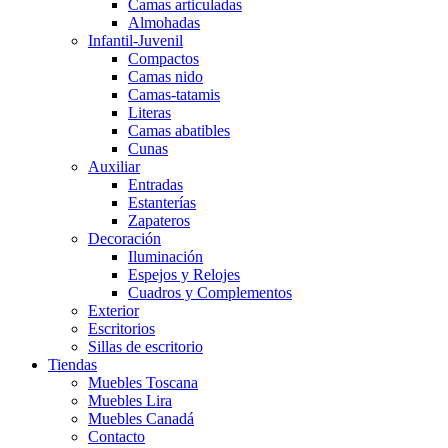
Camas articuladas
Almohadas
Infantil-Juvenil
Compactos
Camas nido
Camas-tatamis
Literas
Camas abatibles
Cunas
Auxiliar
Entradas
Estanterías
Zapateros
Decoración
Iluminación
Espejos y Relojes
Cuadros y Complementos
Exterior
Escritorios
Sillas de escritorio
Tiendas
Muebles Toscana
Muebles Lira
Muebles Canadá
Contacto