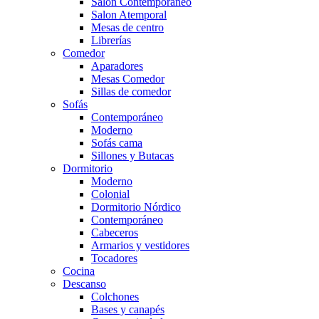
Salón Contemporaneo
Salon Atemporal
Mesas de centro
Librerías
Comedor
Aparadores
Mesas Comedor
Sillas de comedor
Sofás
Contemporáneo
Moderno
Sofás cama
Sillones y Butacas
Dormitorio
Moderno
Colonial
Dormitorio Nórdico
Contemporáneo
Cabeceros
Armarios y vestidores
Tocadores
Cocina
Descanso
Colchones
Bases y canapés