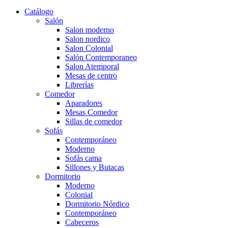
Catálogo
Salón
Salon moderno
Salon nordico
Salon Colonial
Salón Contemporaneo
Salon Atemporal
Mesas de centro
Librerías
Comedor
Aparadores
Mesas Comedor
Sillas de comedor
Sofás
Contemporáneo
Moderno
Sofás cama
Sillones y Butacas
Dormitorio
Moderno
Colonial
Dormitorio Nórdico
Contemporáneo
Cabeceros