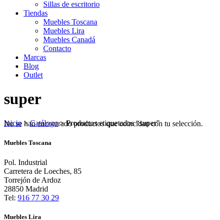
Sillas de escritorio
Tiendas
Muebles Toscana
Muebles Lira
Muebles Canadá
Contacto
Marcas
Blog
Outlet
super
Inicio
>
Catálogo
>
Productos etiquetados “super”
No se han encontrado productos que coincidan con tu selección.
Muebles Toscana
Pol. Industrial
Carretera de Loeches, 85
Torrejón de Ardoz
28850 Madrid
Tel:
916 77 30 29
Muebles Lira