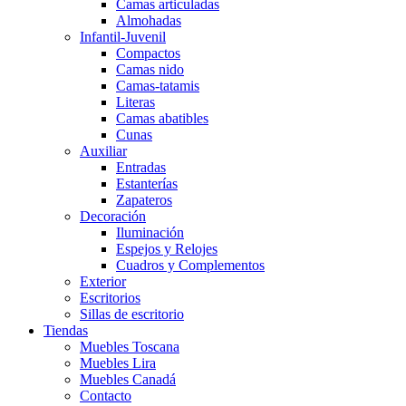
Camas articuladas
Almohadas
Infantil-Juvenil
Compactos
Camas nido
Camas-tatamis
Literas
Camas abatibles
Cunas
Auxiliar
Entradas
Estanterías
Zapateros
Decoración
Iluminación
Espejos y Relojes
Cuadros y Complementos
Exterior
Escritorios
Sillas de escritorio
Tiendas
Muebles Toscana
Muebles Lira
Muebles Canadá
Contacto