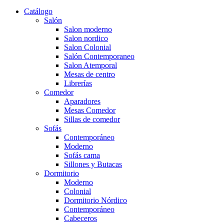
Catálogo
Salón
Salon moderno
Salon nordico
Salon Colonial
Salón Contemporaneo
Salon Atemporal
Mesas de centro
Librerías
Comedor
Aparadores
Mesas Comedor
Sillas de comedor
Sofás
Contemporáneo
Moderno
Sofás cama
Sillones y Butacas
Dormitorio
Moderno
Colonial
Dormitorio Nórdico
Contemporáneo
Cabeceros