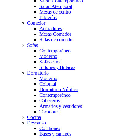
Salón Contemporaneo
Salon Atemporal
Mesas de centro
Librerías
Comedor
Aparadores
Mesas Comedor
Sillas de comedor
Sofás
Contemporáneo
Moderno
Sofás cama
Sillones y Butacas
Dormitorio
Moderno
Colonial
Dormitorio Nórdico
Contemporáneo
Cabeceros
Armarios y vestidores
Tocadores
Cocina
Descanso
Colchones
Bases y canapés