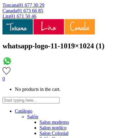
Toscana
91 677 30 29
Canada
91 673 66 85
Lira
91 671 50 46
whatsapp-logo-11-1019×1024 (1)
0
No products in the cart.
Catálogo
Salón
Salon moderno
Salon nordico
Salon Colonial