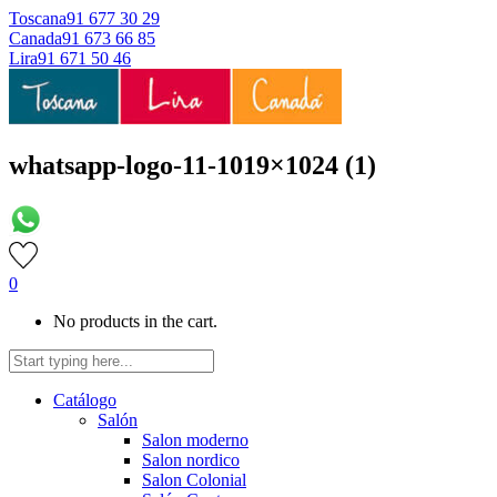
Toscana
91 677 30 29
Canada
91 673 66 85
Lira
91 671 50 46
whatsapp-logo-11-1019×1024 (1)
0
No products in the cart.
Catálogo
Salón
Salon moderno
Salon nordico
Salon Colonial