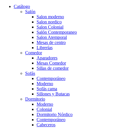
Catálogo
Salón
Salon moderno
Salon nordico
Salon Colonial
Salón Contemporaneo
Salon Atemporal
Mesas de centro
Librerías
Comedor
Aparadores
Mesas Comedor
Sillas de comedor
Sofás
Contemporáneo
Moderno
Sofás cama
Sillones y Butacas
Dormitorio
Moderno
Colonial
Dormitorio Nórdico
Contemporáneo
Cabeceros