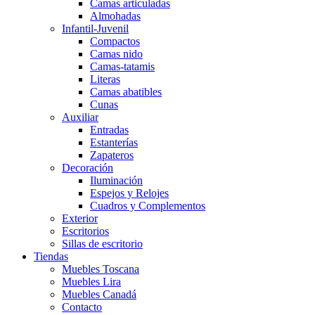
Camas articuladas
Almohadas
Infantil-Juvenil
Compactos
Camas nido
Camas-tatamis
Literas
Camas abatibles
Cunas
Auxiliar
Entradas
Estanterías
Zapateros
Decoración
Iluminación
Espejos y Relojes
Cuadros y Complementos
Exterior
Escritorios
Sillas de escritorio
Tiendas
Muebles Toscana
Muebles Lira
Muebles Canadá
Contacto