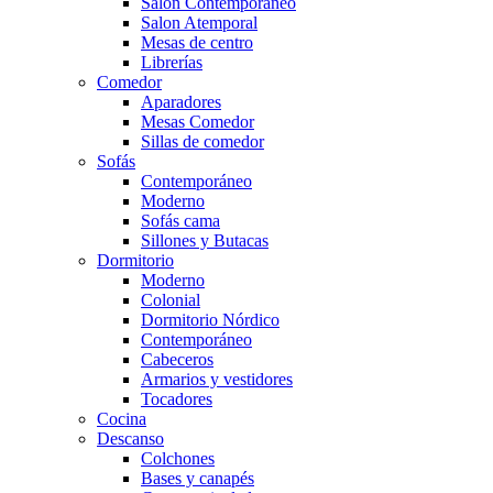
Salón Contemporaneo
Salon Atemporal
Mesas de centro
Librerías
Comedor
Aparadores
Mesas Comedor
Sillas de comedor
Sofás
Contemporáneo
Moderno
Sofás cama
Sillones y Butacas
Dormitorio
Moderno
Colonial
Dormitorio Nórdico
Contemporáneo
Cabeceros
Armarios y vestidores
Tocadores
Cocina
Descanso
Colchones
Bases y canapés