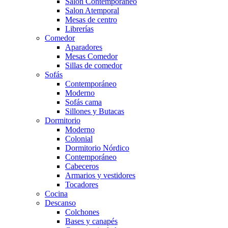
Salón Contemporaneo
Salon Atemporal
Mesas de centro
Librerías
Comedor
Aparadores
Mesas Comedor
Sillas de comedor
Sofás
Contemporáneo
Moderno
Sofás cama
Sillones y Butacas
Dormitorio
Moderno
Colonial
Dormitorio Nórdico
Contemporáneo
Cabeceros
Armarios y vestidores
Tocadores
Cocina
Descanso
Colchones
Bases y canapés