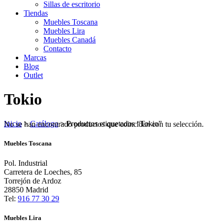
Sillas de escritorio
Tiendas
Muebles Toscana
Muebles Lira
Muebles Canadá
Contacto
Marcas
Blog
Outlet
Tokio
Inicio
>
Catálogo
>
Productos etiquetados “Tokio”
No se han encontrado productos que coincidan con tu selección.
Muebles Toscana
Pol. Industrial
Carretera de Loeches, 85
Torrejón de Ardoz
28850 Madrid
Tel:
916 77 30 29
Muebles Lira