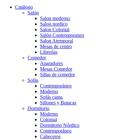
Catálogo
Salón
Salon moderno
Salon nordico
Salon Colonial
Salón Contemporaneo
Salon Atemporal
Mesas de centro
Librerías
Comedor
Aparadores
Mesas Comedor
Sillas de comedor
Sofás
Contemporáneo
Moderno
Sofás cama
Sillones y Butacas
Dormitorio
Moderno
Colonial
Dormitorio Nórdico
Contemporáneo
Cabeceros