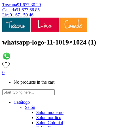
Toscana
91 677 30 29
Canada
91 673 66 85
Lira
91 671 50 46
whatsapp-logo-11-1019×1024 (1)
0
No products in the cart.
Catálogo
Salón
Salon moderno
Salon nordico
Salon Colonial