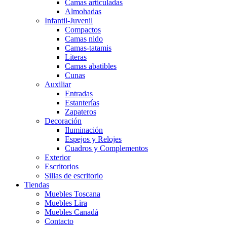
Camas articuladas
Almohadas
Infantil-Juvenil
Compactos
Camas nido
Camas-tatamis
Literas
Camas abatibles
Cunas
Auxiliar
Entradas
Estanterías
Zapateros
Decoración
Iluminación
Espejos y Relojes
Cuadros y Complementos
Exterior
Escritorios
Sillas de escritorio
Tiendas
Muebles Toscana
Muebles Lira
Muebles Canadá
Contacto