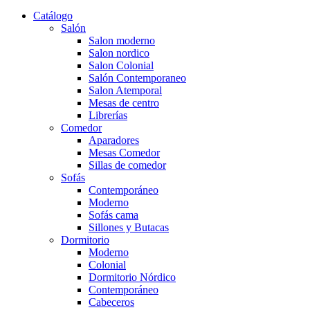
Catálogo
Salón
Salon moderno
Salon nordico
Salon Colonial
Salón Contemporaneo
Salon Atemporal
Mesas de centro
Librerías
Comedor
Aparadores
Mesas Comedor
Sillas de comedor
Sofás
Contemporáneo
Moderno
Sofás cama
Sillones y Butacas
Dormitorio
Moderno
Colonial
Dormitorio Nórdico
Contemporáneo
Cabeceros