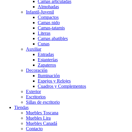
Camas articuladas
Almohadas
Infantil-Juvenil
Compactos
Camas nido
Camas-tatamis
Literas
Camas abatibles
Cunas
Auxiliar
Entradas
Estanterías
Zapateros
Decoración
Iluminación
Espejos y Relojes
Cuadros y Complementos
Exterior
Escritorios
Sillas de escritorio
Tiendas
Muebles Toscana
Muebles Lira
Muebles Canadá
Contacto