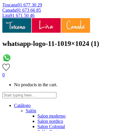
Toscana
91 677 30 29
Canada
91 673 66 85
Lira
91 671 50 46
whatsapp-logo-11-1019×1024 (1)
0
No products in the cart.
Catálogo
Salón
Salon moderno
Salon nordico
Salon Colonial