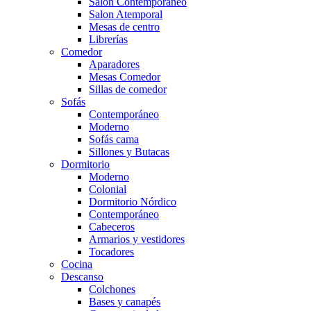
Salón Contemporaneo
Salon Atemporal
Mesas de centro
Librerías
Comedor
Aparadores
Mesas Comedor
Sillas de comedor
Sofás
Contemporáneo
Moderno
Sofás cama
Sillones y Butacas
Dormitorio
Moderno
Colonial
Dormitorio Nórdico
Contemporáneo
Cabeceros
Armarios y vestidores
Tocadores
Cocina
Descanso
Colchones
Bases y canapés