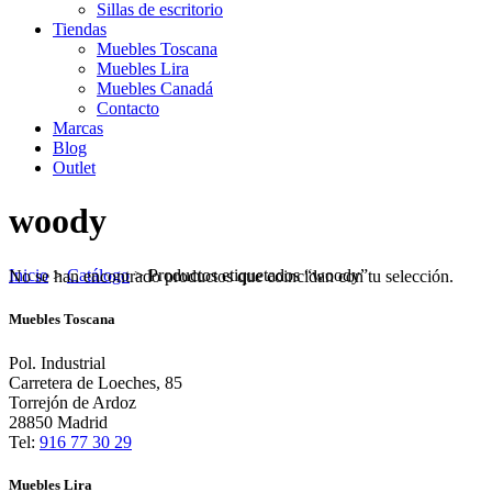
Sillas de escritorio
Tiendas
Muebles Toscana
Muebles Lira
Muebles Canadá
Contacto
Marcas
Blog
Outlet
woody
Inicio
>
Catálogo
>
Productos etiquetados “woody”
No se han encontrado productos que coincidan con tu selección.
Muebles Toscana
Pol. Industrial
Carretera de Loeches, 85
Torrejón de Ardoz
28850 Madrid
Tel:
916 77 30 29
Muebles Lira