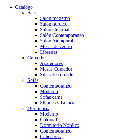
Catálogo
Salón
Salon moderno
Salon nordico
Salon Colonial
Salón Contemporaneo
Salon Atemporal
Mesas de centro
Librerías
Comedor
Aparadores
Mesas Comedor
Sillas de comedor
Sofás
Contemporáneo
Moderno
Sofás cama
Sillones y Butacas
Dormitorio
Moderno
Colonial
Dormitorio Nórdico
Contemporáneo
Cabeceros