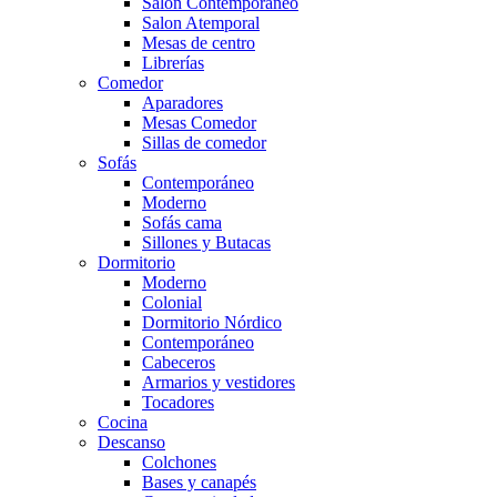
Salón Contemporaneo
Salon Atemporal
Mesas de centro
Librerías
Comedor
Aparadores
Mesas Comedor
Sillas de comedor
Sofás
Contemporáneo
Moderno
Sofás cama
Sillones y Butacas
Dormitorio
Moderno
Colonial
Dormitorio Nórdico
Contemporáneo
Cabeceros
Armarios y vestidores
Tocadores
Cocina
Descanso
Colchones
Bases y canapés