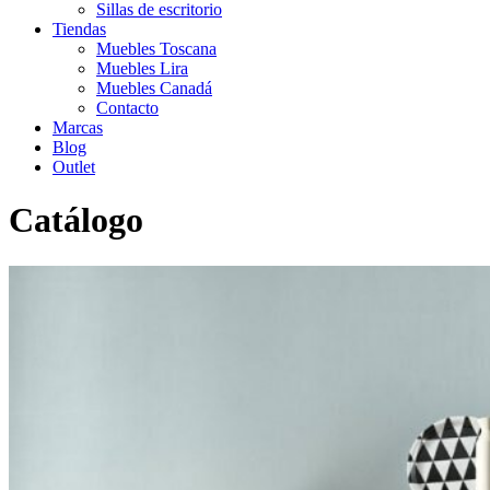
Sillas de escritorio
Tiendas
Muebles Toscana
Muebles Lira
Muebles Canadá
Contacto
Marcas
Blog
Outlet
Catálogo
Inicio
>
Catálogo
>
Comedor
>
Aparador 3