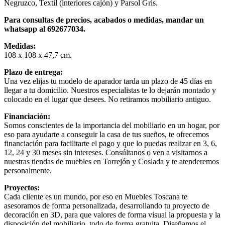
Negruzco, Textil (interiores cajón) y Parsol Gris.
Para consultas de precios, acabados o medidas, mandar un
whatsapp al 692677034.
Medidas:
108 x 108 x 47,7 cm.
Plazo de entrega:
Una vez elijas tu modelo de aparador tarda un plazo de 45 días en
llegar a tu domicilio. Nuestros especialistas te lo dejarán montado y
colocado en el lugar que desees. No retiramos mobiliario antiguo.
Financiación:
Somos conscientes de la importancia del mobiliario en un hogar, por
eso para ayudarte a conseguir la casa de tus sueños, te ofrecemos
financiación para facilitarte el pago y que lo puedas realizar en 3, 6,
12, 24 y 30 meses sin intereses. Consúltanos o ven a visitarnos a
nuestras tiendas de muebles en Torrejón y Coslada y te atenderemos
personalmente.
Proyectos:
Cada cliente es un mundo, por eso en Muebles Toscana te
asesoramos de forma personalizada, desarrollando tu proyecto de
decoración en 3D, para que valores de forma visual la propuesta y la
disposición del mobiliario, todo de forma gratuita. Diseñamos el