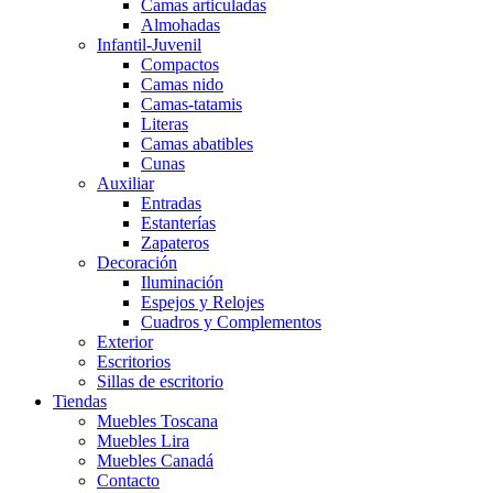
Camas articuladas
Almohadas
Infantil-Juvenil
Compactos
Camas nido
Camas-tatamis
Literas
Camas abatibles
Cunas
Auxiliar
Entradas
Estanterías
Zapateros
Decoración
Iluminación
Espejos y Relojes
Cuadros y Complementos
Exterior
Escritorios
Sillas de escritorio
Tiendas
Muebles Toscana
Muebles Lira
Muebles Canadá
Contacto