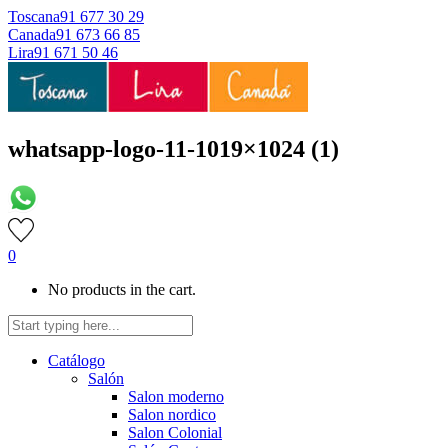
Toscana
91 677 30 29
Canada
91 673 66 85
Lira
91 671 50 46
whatsapp-logo-11-1019×1024 (1)
0
No products in the cart.
Catálogo
Salón
Salon moderno
Salon nordico
Salon Colonial