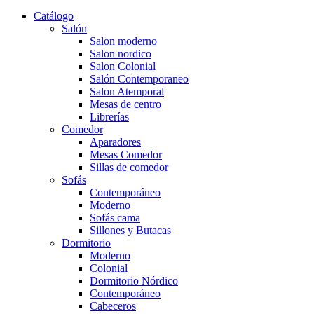
Catálogo
Salón
Salon moderno
Salon nordico
Salon Colonial
Salón Contemporaneo
Salon Atemporal
Mesas de centro
Librerías
Comedor
Aparadores
Mesas Comedor
Sillas de comedor
Sofás
Contemporáneo
Moderno
Sofás cama
Sillones y Butacas
Dormitorio
Moderno
Colonial
Dormitorio Nórdico
Contemporáneo
Cabeceros