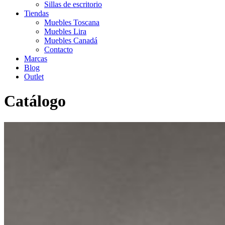
Sillas de escritorio
Tiendas
Muebles Toscana
Muebles Lira
Muebles Canadá
Contacto
Marcas
Blog
Outlet
Catálogo
Inicio
>
Catálogo
>
Outlet
>
Dormitorio matrimonio outlet
>
CABECERO DE 150 + MESITAS LACADO