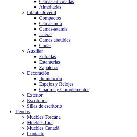
Camas articuladas
Almohadas
Infantil-Juvenil
Compactos
Camas nido
Camas-tatamis
Literas
Camas abatibles
Cunas
Auxiliar
Entradas
Estanterías
Zapateros
Decoración
Iluminación
Espejos y Relojes
Cuadros y Complementos
Exterior
Escritorios
Sillas de escritorio
Tiendas
Muebles Toscana
Muebles Lira
Muebles Canadá
Contacto