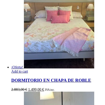
¡Oferta!
Add to cart
DORMITORIO EN CHAPA DE ROBLE
El
El
2.883,00
€
1.499,00
€
IVA inc.
precio
precio
original
actual
era:
es: