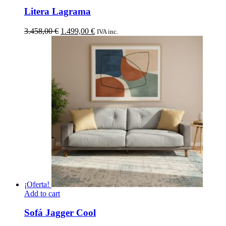
Litera Lagrama
El
El
3.458,00
€
1.499,00
€
IVA inc.
precio
precio
original
actual
era:
es:
3.458,00 €.
1.499,00 €.
¡Oferta!
Add to cart
Sofá Jagger Cool