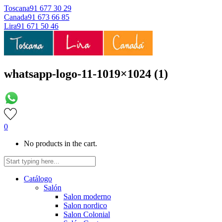
Toscana
91 677 30 29
Canada
91 673 66 85
Lira
91 671 50 46
whatsapp-logo-11-1019×1024 (1)
0
No products in the cart.
Catálogo
Salón
Salon moderno
Salon nordico
Salon Colonial