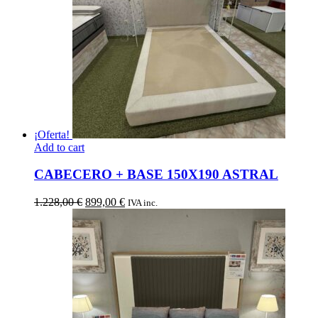
¡Oferta!
Add to cart
CABECERO + BASE 150X190 ASTRAL
El
El
1.228,00
€
899,00
€
IVA inc.
precio
precio
original
actual
era:
es:
1.228,00 €.
899,00 €.