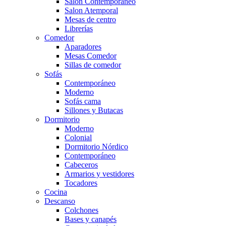
Salón Contemporaneo
Salon Atemporal
Mesas de centro
Librerías
Comedor
Aparadores
Mesas Comedor
Sillas de comedor
Sofás
Contemporáneo
Moderno
Sofás cama
Sillones y Butacas
Dormitorio
Moderno
Colonial
Dormitorio Nórdico
Contemporáneo
Cabeceros
Armarios y vestidores
Tocadores
Cocina
Descanso
Colchones
Bases y canapés