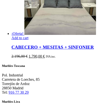
¡Oferta!
Add to cart
CABECERO + MESITAS + SINFONIER
El
El
2.196,00
€
1.790,00
€
IVA inc.
precio
precio
original
actual
Muebles Toscana
era:
es:
2.196,00 €.
1.790,00 €.
Pol. Industrial
Carretera de Loeches, 85
Torrejón de Ardoz
28850 Madrid
Tel:
916 77 30 29
Muebles Lira