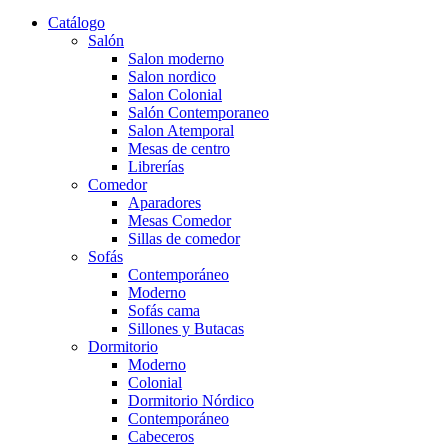
Catálogo
Salón
Salon moderno
Salon nordico
Salon Colonial
Salón Contemporaneo
Salon Atemporal
Mesas de centro
Librerías
Comedor
Aparadores
Mesas Comedor
Sillas de comedor
Sofás
Contemporáneo
Moderno
Sofás cama
Sillones y Butacas
Dormitorio
Moderno
Colonial
Dormitorio Nórdico
Contemporáneo
Cabeceros