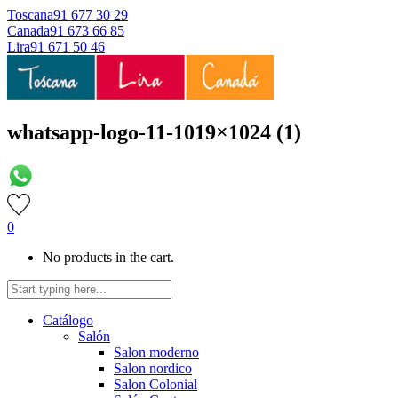
Toscana
91 677 30 29
Canada
91 673 66 85
Lira
91 671 50 46
whatsapp-logo-11-1019×1024 (1)
0
No products in the cart.
Catálogo
Salón
Salon moderno
Salon nordico
Salon Colonial