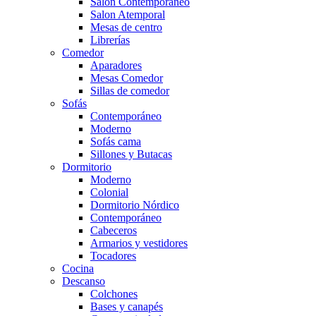
Salón Contemporaneo
Salon Atemporal
Mesas de centro
Librerías
Comedor
Aparadores
Mesas Comedor
Sillas de comedor
Sofás
Contemporáneo
Moderno
Sofás cama
Sillones y Butacas
Dormitorio
Moderno
Colonial
Dormitorio Nórdico
Contemporáneo
Cabeceros
Armarios y vestidores
Tocadores
Cocina
Descanso
Colchones
Bases y canapés