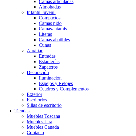
Camas articuladas
Almohadas
Infantil-Juvenil
Compactos
Camas nido
Camas-tatamis
Literas
Camas abatibles
Cunas
Auxiliar
Entradas
Estanterías
Zapateros
Decoración
Iluminación
Espejos y Relojes
Cuadros y Complementos
Exterior
Escritorios
Sillas de escritorio
Tiendas
Muebles Toscana
Muebles Lira
Muebles Canadá
Contacto