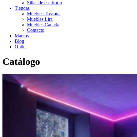
Sillas de escritorio
Tiendas
Muebles Toscana
Muebles Lira
Muebles Canadá
Contacto
Marcas
Blog
Outlet
Catálogo
Inicio
>
Catálogo
>
Infantil-Juvenil
>
Camas-tatamis
>
Cama Delulu
GAMER