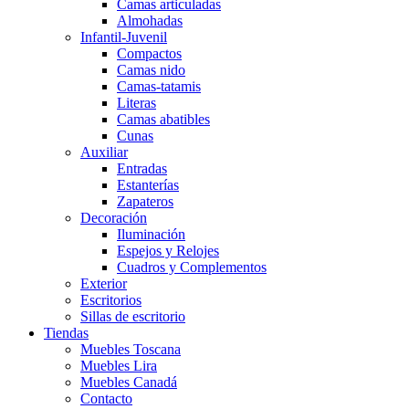
Camas articuladas
Almohadas
Infantil-Juvenil
Compactos
Camas nido
Camas-tatamis
Literas
Camas abatibles
Cunas
Auxiliar
Entradas
Estanterías
Zapateros
Decoración
Iluminación
Espejos y Relojes
Cuadros y Complementos
Exterior
Escritorios
Sillas de escritorio
Tiendas
Muebles Toscana
Muebles Lira
Muebles Canadá
Contacto