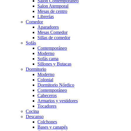
Salón Contemporaneo
Salon Atemporal
Mesas de centro
Librerías
Comedor
Aparadores
Mesas Comedor
Sillas de comedor
Sofás
Contemporáneo
Moderno
Sofás cama
Sillones y Butacas
Dormitorio
Moderno
Colonial
Dormitorio Nórdico
Contemporáneo
Cabeceros
Armarios y vestidores
Tocadores
Cocina
Descanso
Colchones
Bases y canapés