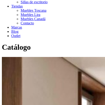
Sillas de escritorio
Tiendas
Muebles Toscana
Muebles Lira
Muebles Canadá
Contacto
Marcas
Blog
Outlet
Catálogo
Inicio
>
Catálogo
>
Infantil-Juvenil
>
Camas nido
>
Cama nido
cajones JJP 2