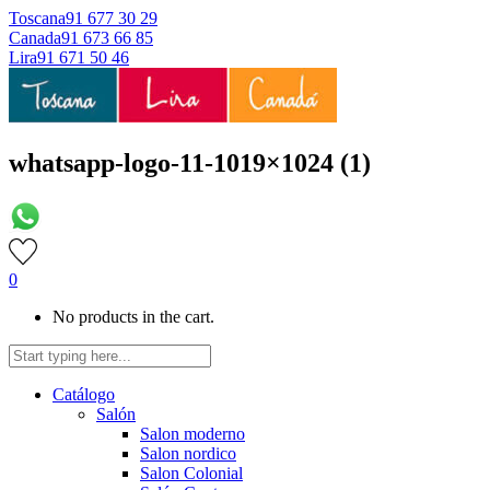
Toscana
91 677 30 29
Canada
91 673 66 85
Lira
91 671 50 46
whatsapp-logo-11-1019×1024 (1)
0
No products in the cart.
Catálogo
Salón
Salon moderno
Salon nordico
Salon Colonial