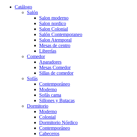
Catálogo
Salón
Salon moderno
Salon nordico
Salon Colonial
Salón Contemporaneo
Salon Atemporal
Mesas de centro
Librerías
Comedor
Aparadores
Mesas Comedor
Sillas de comedor
Sofás
Contemporáneo
Moderno
Sofás cama
Sillones y Butacas
Dormitorio
Moderno
Colonial
Dormitorio Nórdico
Contemporáneo
Cabeceros