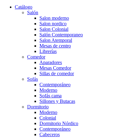
Catálogo
Salón
Salon moderno
Salon nordico
Salon Colonial
Salón Contemporaneo
Salon Atemporal
Mesas de centro
Librerías
Comedor
Aparadores
Mesas Comedor
Sillas de comedor
Sofás
Contemporáneo
Moderno
Sofás cama
Sillones y Butacas
Dormitorio
Moderno
Colonial
Dormitorio Nórdico
Contemporáneo
Cabeceros