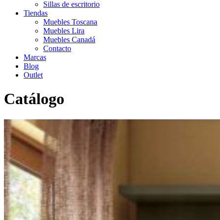
Sillas de escritorio
Tiendas
Muebles Toscana
Muebles Lira
Muebles Canadá
Contacto
Marcas
Blog
Outlet
Catálogo
Inicio
>
Catálogo
>
Infantil-Juvenil
>
Camas abatibles
>
Cama
vertical Delulu 59