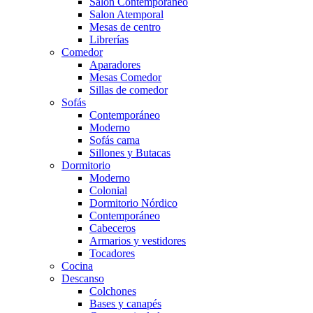
Salón Contemporaneo
Salon Atemporal
Mesas de centro
Librerías
Comedor
Aparadores
Mesas Comedor
Sillas de comedor
Sofás
Contemporáneo
Moderno
Sofás cama
Sillones y Butacas
Dormitorio
Moderno
Colonial
Dormitorio Nórdico
Contemporáneo
Cabeceros
Armarios y vestidores
Tocadores
Cocina
Descanso
Colchones
Bases y canapés