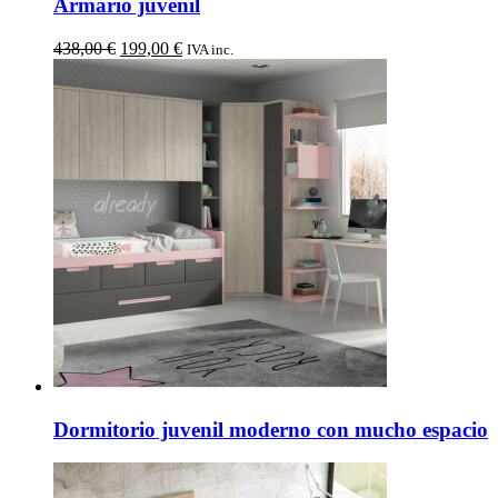
Armario juvenil
El
El
438,00
€
199,00
€
IVA inc.
precio
precio
original
actual
era:
es:
438,00 €.
199,00 €.
Dormitorio juvenil moderno con mucho espacio