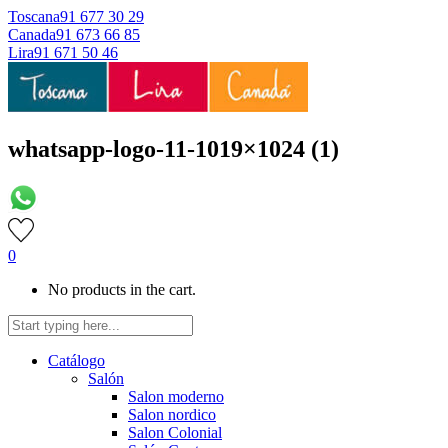
Toscana
91 677 30 29
Canada
91 673 66 85
Lira
91 671 50 46
whatsapp-logo-11-1019×1024 (1)
0
No products in the cart.
Catálogo
Salón
Salon moderno
Salon nordico
Salon Colonial