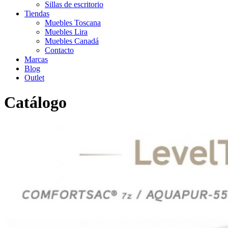
Sillas de escritorio
Tiendas
Muebles Toscana
Muebles Lira
Muebles Canadá
Contacto
Marcas
Blog
Outlet
Catálogo
Inicio
>
Catálogo
>
Descanso
>
Colchones
>
Muelles
>
Colchón
muelles LevelTop