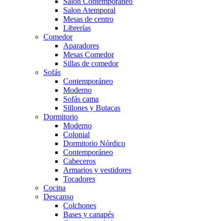
Salón Contemporaneo
Salon Atemporal
Mesas de centro
Librerías
Comedor
Aparadores
Mesas Comedor
Sillas de comedor
Sofás
Contemporáneo
Moderno
Sofás cama
Sillones y Butacas
Dormitorio
Moderno
Colonial
Dormitorio Nórdico
Contemporáneo
Cabeceros
Armarios y vestidores
Tocadores
Cocina
Descanso
Colchones
Bases y canapés