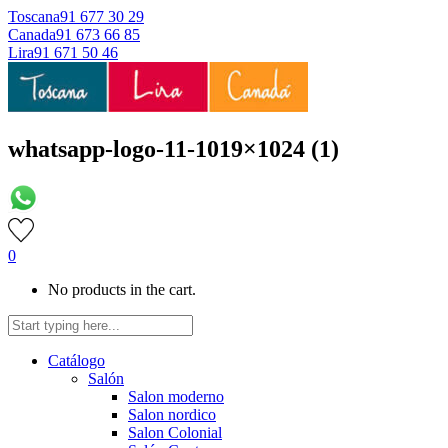
Toscana
91 677 30 29
Canada
91 673 66 85
Lira
91 671 50 46
whatsapp-logo-11-1019×1024 (1)
0
No products in the cart.
Catálogo
Salón
Salon moderno
Salon nordico
Salon Colonial