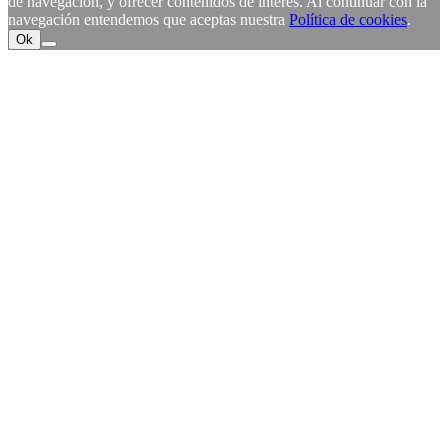
de navegación, y ofrecer contenidos de interés. Al continuar con la
navegación entendemos que aceptas nuestra
Política de cookies
.
Ok