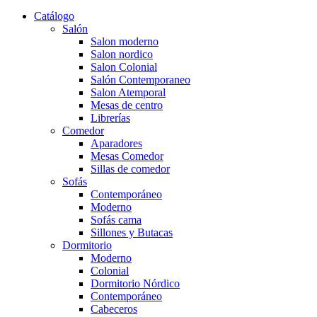
Catálogo
Salón
Salon moderno
Salon nordico
Salon Colonial
Salón Contemporaneo
Salon Atemporal
Mesas de centro
Librerías
Comedor
Aparadores
Mesas Comedor
Sillas de comedor
Sofás
Contemporáneo
Moderno
Sofás cama
Sillones y Butacas
Dormitorio
Moderno
Colonial
Dormitorio Nórdico
Contemporáneo
Cabeceros