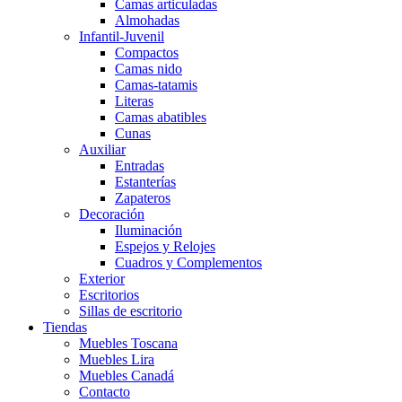
Camas articuladas
Almohadas
Infantil-Juvenil
Compactos
Camas nido
Camas-tatamis
Literas
Camas abatibles
Cunas
Auxiliar
Entradas
Estanterías
Zapateros
Decoración
Iluminación
Espejos y Relojes
Cuadros y Complementos
Exterior
Escritorios
Sillas de escritorio
Tiendas
Muebles Toscana
Muebles Lira
Muebles Canadá
Contacto