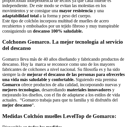
proporcionan independencia de lechos ya que cada muelle es
independiente. De este modo se evitan las molestias en los
movimientos y se consigue una
mayor resistencia
y una
adaptabilidad total
a la forma y peso del cuerpo.
Este tipo de colchón incorpora multitud de muelles de acero
recubiertos y embolsados por un tejido fibroso y muy transpirable
consiguiendo un
descanso 100% saludable.
Colchones Gomarco. La mejor tecnología al servicio
del descanso
Gomarco lleva más de 40 años diseñando y fabricando productos de
descanso. Hoy la marca se reconoce como uno de los mayores
fabricantes de colchones a nivel nacional. Su filosofía es y ha sido
siempre la de
mejorar el descanso de las personas para ofrecerles
una vida más saludable y confortable.
Siguiendo esta premisa
Gomarco
ofrece productos de alta calidad, incorporando nuevas y
mejores tecnologías
, desarrollando
materiales innovadores
y
mejorando los diseños, con el fin de adaptarse a los estilos de vida
actuales. “Gomarco trabaja para que tu familia y tú disfrutéis del
mejor descanso
“.
Medidas Colchón muelles LevelTop de Gomarco: