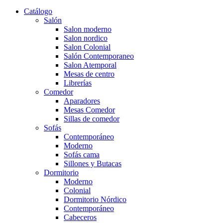
Catálogo
Salón
Salon moderno
Salon nordico
Salon Colonial
Salón Contemporaneo
Salon Atemporal
Mesas de centro
Librerías
Comedor
Aparadores
Mesas Comedor
Sillas de comedor
Sofás
Contemporáneo
Moderno
Sofás cama
Sillones y Butacas
Dormitorio
Moderno
Colonial
Dormitorio Nórdico
Contemporáneo
Cabeceros