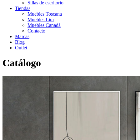
Sillas de escritorio
Tiendas
Muebles Toscana
Muebles Lira
Muebles Canadá
Contacto
Marcas
Blog
Outlet
Catálogo
Inicio
>
Catálogo
>
Decoración
>
Cuadros y Complementos
>
Composición 2 cuadros Haria