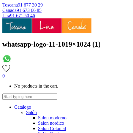
Toscana
91 677 30 29
Canada
91 673 66 85
Lira
91 671 50 46
whatsapp-logo-11-1019×1024 (1)
0
No products in the cart.
Catálogo
Salón
Salon moderno
Salon nordico
Salon Colonial