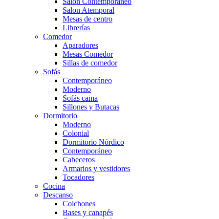
Salón Contemporaneo
Salon Atemporal
Mesas de centro
Librerías
Comedor
Aparadores
Mesas Comedor
Sillas de comedor
Sofás
Contemporáneo
Moderno
Sofás cama
Sillones y Butacas
Dormitorio
Moderno
Colonial
Dormitorio Nórdico
Contemporáneo
Cabeceros
Armarios y vestidores
Tocadores
Cocina
Descanso
Colchones
Bases y canapés