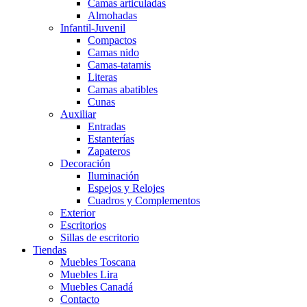
Camas articuladas
Almohadas
Infantil-Juvenil
Compactos
Camas nido
Camas-tatamis
Literas
Camas abatibles
Cunas
Auxiliar
Entradas
Estanterías
Zapateros
Decoración
Iluminación
Espejos y Relojes
Cuadros y Complementos
Exterior
Escritorios
Sillas de escritorio
Tiendas
Muebles Toscana
Muebles Lira
Muebles Canadá
Contacto