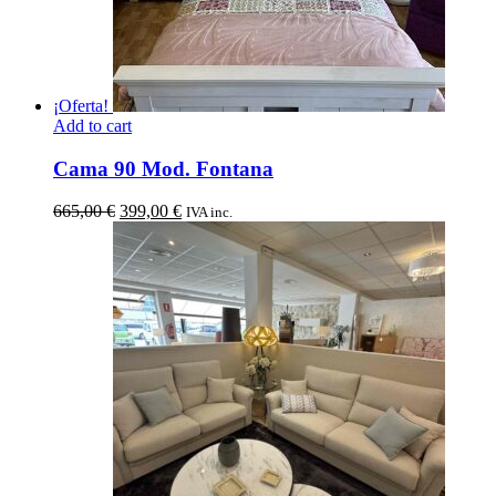
¡Oferta!
Add to cart
Cama 90 Mod. Fontana
El
El
665,00
€
399,00
€
IVA inc.
precio
precio
original
actual
era:
es:
665,00 €.
399,00 €.