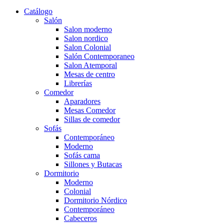
Catálogo
Salón
Salon moderno
Salon nordico
Salon Colonial
Salón Contemporaneo
Salon Atemporal
Mesas de centro
Librerías
Comedor
Aparadores
Mesas Comedor
Sillas de comedor
Sofás
Contemporáneo
Moderno
Sofás cama
Sillones y Butacas
Dormitorio
Moderno
Colonial
Dormitorio Nórdico
Contemporáneo
Cabeceros