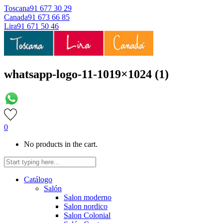
Toscana
91 677 30 29
Canada
91 673 66 85
Lira
91 671 50 46
whatsapp-logo-11-1019×1024 (1)
0
No products in the cart.
Catálogo
Salón
Salon moderno
Salon nordico
Salon Colonial