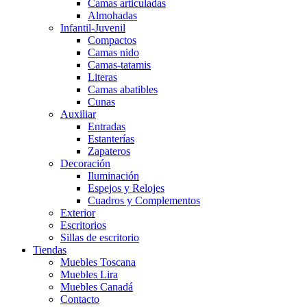
Camas articuladas
Almohadas
Infantil-Juvenil
Compactos
Camas nido
Camas-tatamis
Literas
Camas abatibles
Cunas
Auxiliar
Entradas
Estanterías
Zapateros
Decoración
Iluminación
Espejos y Relojes
Cuadros y Complementos
Exterior
Escritorios
Sillas de escritorio
Tiendas
Muebles Toscana
Muebles Lira
Muebles Canadá
Contacto