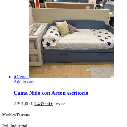
original
actual
era:
es:
1.913,00 €.
1.339,00 €.
¡Oferta!
Add to cart
Cama Nido con Arcón escritorio
El
El
2.391,00
€
1.435,00
€
IVA inc.
precio
precio
original
actual
Muebles Toscana
era:
es:
2.391,00 €.
1.435,00 €.
Pol. Industrial