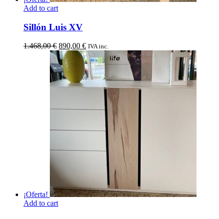
Add to cart
Sillón Luis XV
El
El
1.468,00
€
890,00
€
IVA inc.
precio
precio
original
actual
era:
es:
1.468,00 €.
890,00 €.
¡Oferta!
Add to cart