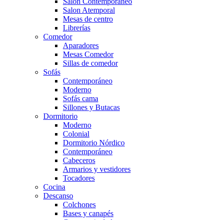
Salón Contemporaneo
Salon Atemporal
Mesas de centro
Librerías
Comedor
Aparadores
Mesas Comedor
Sillas de comedor
Sofás
Contemporáneo
Moderno
Sofás cama
Sillones y Butacas
Dormitorio
Moderno
Colonial
Dormitorio Nórdico
Contemporáneo
Cabeceros
Armarios y vestidores
Tocadores
Cocina
Descanso
Colchones
Bases y canapés