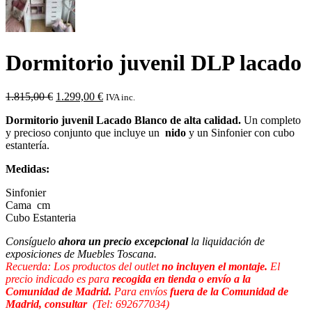
Dormitorio juvenil DLP lacado
El
El
1.815,00
€
1.299,00
€
IVA inc.
precio
precio
Dormitorio juvenil Lacado Blanco de alta calidad.
Un completo
original
actual
y precioso conjunto que incluye un
nido
y un Sinfonier con cubo
era:
es:
estantería.
1.815,00 €.
1.299,00 €.
Medidas:
Sinfonier
Cama cm
Cubo Estanteria
Consíguelo
ahora un precio excepcional
la liquidación de
exposiciones de Muebles Toscana.
Recuerda: Los productos del outlet
no incluyen el montaje.
El
precio indicado es para
recogida en tienda o envío a la
Comunidad de Madrid.
Para envíos
fuera de la Comunidad de
Madrid, consultar
(Tel: 692677034)