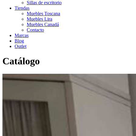
Sillas de escritorio
Tiendas
Muebles Toscana
Muebles Lira
Muebles Canadá
Contacto
Marcas
Blog
Outlet
Catálogo
Inicio
>
Catálogo
>
Outlet
>
OUTLET dormitorio juvenil
>
Dormitorio juvenil DLP lacado