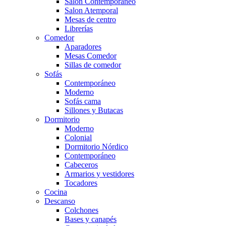
Salón Contemporaneo
Salon Atemporal
Mesas de centro
Librerías
Comedor
Aparadores
Mesas Comedor
Sillas de comedor
Sofás
Contemporáneo
Moderno
Sofás cama
Sillones y Butacas
Dormitorio
Moderno
Colonial
Dormitorio Nórdico
Contemporáneo
Cabeceros
Armarios y vestidores
Tocadores
Cocina
Descanso
Colchones
Bases y canapés