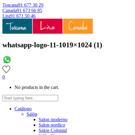
Toscana
91 677 30 29
Canada
91 673 66 85
Lira
91 671 50 46
whatsapp-logo-11-1019×1024 (1)
0
No products in the cart.
Catálogo
Salón
Salon moderno
Salon nordico
Salon Colonial