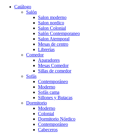
Catálogo
Salón
Salon moderno
Salon nordico
Salon Colonial
Salón Contemporaneo
Salon Atemporal
Mesas de centro
Librerías
Comedor
Aparadores
Mesas Comedor
Sillas de comedor
Sofás
Contemporáneo
Moderno
Sofás cama
Sillones y Butacas
Dormitorio
Moderno
Colonial
Dormitorio Nórdico
Contemporáneo
Cabeceros