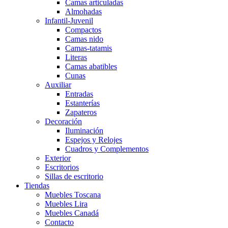
Camas articuladas
Almohadas
Infantil-Juvenil
Compactos
Camas nido
Camas-tatamis
Literas
Camas abatibles
Cunas
Auxiliar
Entradas
Estanterías
Zapateros
Decoración
Iluminación
Espejos y Relojes
Cuadros y Complementos
Exterior
Escritorios
Sillas de escritorio
Tiendas
Muebles Toscana
Muebles Lira
Muebles Canadá
Contacto