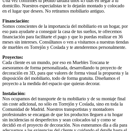
Una vez confirmes tu pedido tardará unos 45 días en llegar a tu
domicilio. Nuestros especialistas te lo dejarán montado y colocado
en el lugar que desees. No retiramos mobiliario antiguo.
Financiación:
Somos conscientes de la importancia del mobiliario en un hogar, por
eso para ayudarte a conseguir la casa de tus sueños, te ofrecemos
financiación para facilitarte el pago y que lo puedas realizar en 36
meses sin intereses. Consúltanos o ven a visitarnos a nuestras tiendas
de muebles en Torrejón y Coslada y te atenderemos personalmente.
Proyectos:
Cada cliente es un mundo, por eso en Muebles Toscana te
asesoramos de forma personalizada, desarrollando tu proyecto de
decoración en 3D, para que valores de forma visual la propuesta y la
disposición del mobiliario, todo de forma gratuita. Diseñamos el
proyecto a la medida del espacio que quieras decorar.
Instalación:
Nos ocupamos del transporte de tu mobiliario y de su montaje final
sin coste adicional, no sólo en Torrejón y Coslada, sino en toda la
Comunidad de Madrid. Nuestros transportistas y montadores
profesionales se encargan de que los productos lleguen a tu hogar
sin incidencias ni desperfectos y sean colocados tal y como se
decidió en el proyecto de decoración. Nos esmeramos día a día para
adecuarnos a las exigencias del cliente y cuidando el detalle hasta el