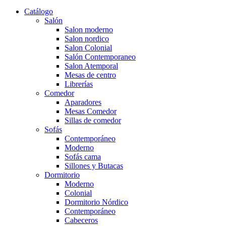
Catálogo
Salón
Salon moderno
Salon nordico
Salon Colonial
Salón Contemporaneo
Salon Atemporal
Mesas de centro
Librerías
Comedor
Aparadores
Mesas Comedor
Sillas de comedor
Sofás
Contemporáneo
Moderno
Sofás cama
Sillones y Butacas
Dormitorio
Moderno
Colonial
Dormitorio Nórdico
Contemporáneo
Cabeceros