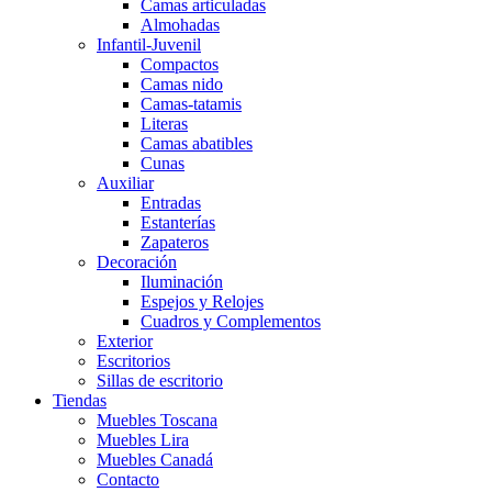
Camas articuladas
Almohadas
Infantil-Juvenil
Compactos
Camas nido
Camas-tatamis
Literas
Camas abatibles
Cunas
Auxiliar
Entradas
Estanterías
Zapateros
Decoración
Iluminación
Espejos y Relojes
Cuadros y Complementos
Exterior
Escritorios
Sillas de escritorio
Tiendas
Muebles Toscana
Muebles Lira
Muebles Canadá
Contacto