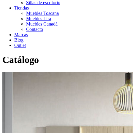
Sillas de escritorio
Tiendas
Muebles Toscana
Muebles Lira
Muebles Canadá
Contacto
Marcas
Blog
Outlet
Catálogo
Inicio
>
Catálogo
>
Dormitorio
>
Moderno
>
Dormitorio ND04