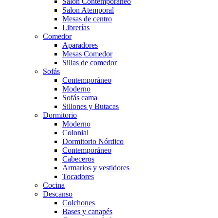
Salón Contemporaneo
Salon Atemporal
Mesas de centro
Librerías
Comedor
Aparadores
Mesas Comedor
Sillas de comedor
Sofás
Contemporáneo
Moderno
Sofás cama
Sillones y Butacas
Dormitorio
Moderno
Colonial
Dormitorio Nórdico
Contemporáneo
Cabeceros
Armarios y vestidores
Tocadores
Cocina
Descanso
Colchones
Bases y canapés