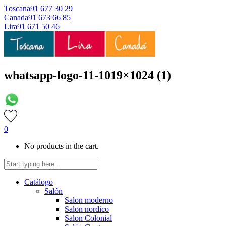
Toscana
91 677 30 29
Canada
91 673 66 85
Lira
91 671 50 46
whatsapp-logo-11-1019×1024 (1)
0
No products in the cart.
Catálogo
Salón
Salon moderno
Salon nordico
Salon Colonial