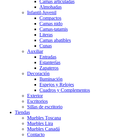
Camas articuladas
Almohadas
Infantil-Juvenil
Compactos
Camas nido
Camas-tatamis
Literas
Camas abatibles
Cunas
Auxiliar
Entradas
Estanterías
Zapateros
Decoración
Iluminación
Espejos y Relojes
Cuadros y Complementos
Exterior
Escritorios
Sillas de escritorio
Tiendas
Muebles Toscana
Muebles Lira
Muebles Canadá
Contacto