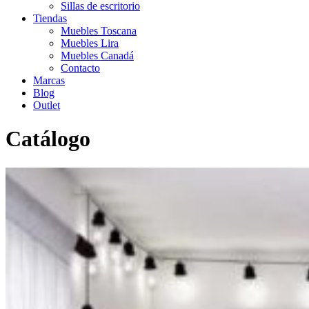
Sillas de escritorio
Tiendas
Muebles Toscana
Muebles Lira
Muebles Canadá
Contacto
Marcas
Blog
Outlet
Catálogo
Inicio
>
Catálogo
>
Infantil-Juvenil
>
Literas
>
Litera Delulu 49