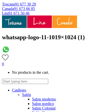
Toscana
91 677 30 29
Canada
91 673 66 85
Lira
91 671 50 46
whatsapp-logo-11-1019×1024 (1)
0
No products in the cart.
Catálogo
Salón
Salon moderno
Salon nordico
Salon Colonial