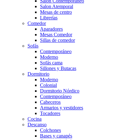
Salón Contemporaneo
Salon Atemporal
Mesas de centro
Librerías
Comedor
Aparadores
Mesas Comedor
Sillas de comedor
Sofás
Contemporáneo
Moderno
Sofás cama
Sillones y Butacas
Dormitorio
Moderno
Colonial
Dormitorio Nórdico
Contemporáneo
Cabeceros
Armarios y vestidores
Tocadores
Cocina
Descanso
Colchones
Bases y canapés