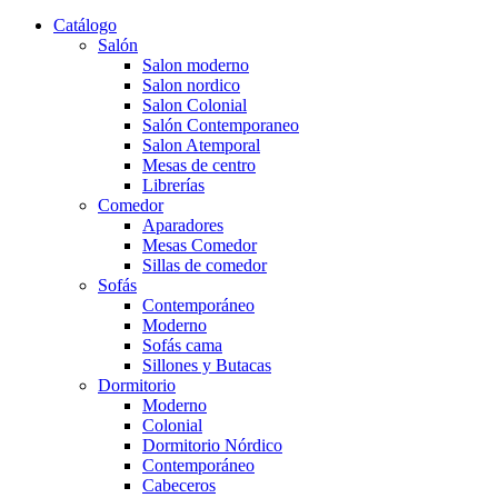
Catálogo
Salón
Salon moderno
Salon nordico
Salon Colonial
Salón Contemporaneo
Salon Atemporal
Mesas de centro
Librerías
Comedor
Aparadores
Mesas Comedor
Sillas de comedor
Sofás
Contemporáneo
Moderno
Sofás cama
Sillones y Butacas
Dormitorio
Moderno
Colonial
Dormitorio Nórdico
Contemporáneo
Cabeceros