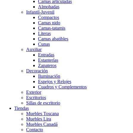
Camas articuladas
Almohadas
Infantil-Juvenil
Compactos
Camas nido
Camas-tatamis
Literas
Camas abatibles
Cunas
Auxiliar
Entradas
Estanterías
Zapateros
Decoración
Iluminación
Espejos y Relojes
Cuadros y Complementos
Exterior
Escritorios
Sillas de escritorio
Tiendas
Muebles Toscana
Muebles Lira
Muebles Canadá
Contacto