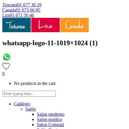
Toscana
91 677 30 29
Canada
91 673 66 85
Lira
91 671 50 46
whatsapp-logo-11-1019×1024 (1)
0
No products in the cart.
Catálogo
Salón
Salon moderno
Salon nordico
Salon Colonial