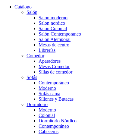
Catálogo
Salón
Salon moderno
Salon nordico
Salon Colonial
Salón Contemporaneo
Salon Atemporal
Mesas de centro
Librerías
Comedor
Aparadores
Mesas Comedor
Sillas de comedor
Sofás
Contemporáneo
Moderno
Sofás cama
Sillones y Butacas
Dormitorio
Moderno
Colonial
Dormitorio Nórdico
Contemporáneo
Cabeceros