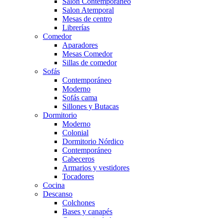
Salón Contemporaneo
Salon Atemporal
Mesas de centro
Librerías
Comedor
Aparadores
Mesas Comedor
Sillas de comedor
Sofás
Contemporáneo
Moderno
Sofás cama
Sillones y Butacas
Dormitorio
Moderno
Colonial
Dormitorio Nórdico
Contemporáneo
Cabeceros
Armarios y vestidores
Tocadores
Cocina
Descanso
Colchones
Bases y canapés