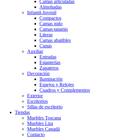
Camas articuladas
Almohadas
Infantil-Juvenil
Compactos
Camas nido
Camas-tatamis
Literas
Camas abatibles
Cunas
Auxiliar
Entradas
Estanterías
Zapateros
Decoración
Iluminación
Espejos y Relojes
Cuadros y Complementos
Exterior
Escritorios
Sillas de escritorio
Tiendas
Muebles Toscana
Muebles Lira
Muebles Canadá
Contacto