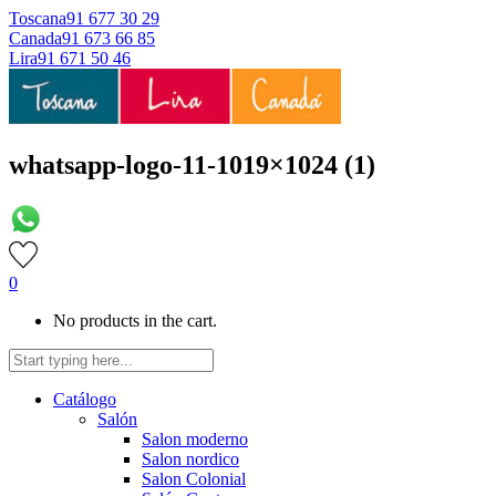
Toscana
91 677 30 29
Canada
91 673 66 85
Lira
91 671 50 46
whatsapp-logo-11-1019×1024 (1)
0
No products in the cart.
Catálogo
Salón
Salon moderno
Salon nordico
Salon Colonial