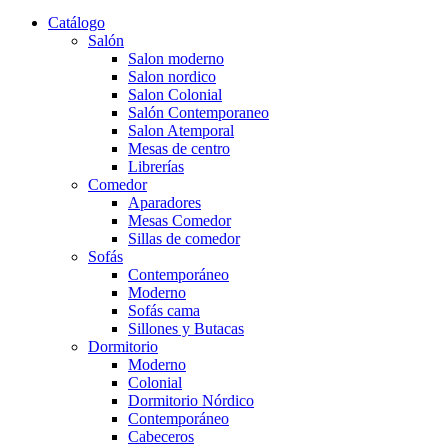
Catálogo
Salón
Salon moderno
Salon nordico
Salon Colonial
Salón Contemporaneo
Salon Atemporal
Mesas de centro
Librerías
Comedor
Aparadores
Mesas Comedor
Sillas de comedor
Sofás
Contemporáneo
Moderno
Sofás cama
Sillones y Butacas
Dormitorio
Moderno
Colonial
Dormitorio Nórdico
Contemporáneo
Cabeceros