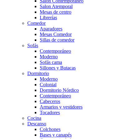
Salón Contemporaneo
Salon Atemporal
Mesas de centro
Librerías
Comedor
Aparadores
Mesas Comedor
Sillas de comedor
Sofás
Contemporáneo
Moderno
Sofás cama
Sillones y Butacas
Dormitorio
Moderno
Colonial
Dormitorio Nórdico
Contemporáneo
Cabeceros
Armarios y vestidores
Tocadores
Cocina
Descanso
Colchones
Bases y canapés