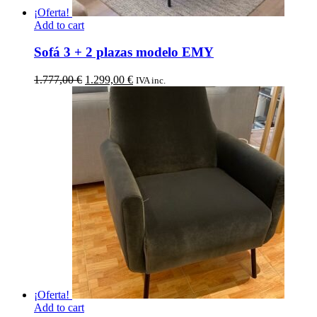
¡Oferta!
Add to cart
Sofá 3 + 2 plazas modelo EMY
El
El
1.777,00
€
1.299,00
€
IVA inc.
precio
precio
original
actual
era:
es:
1.777,00 €.
1.299,00 €.
¡Oferta!
Add to cart