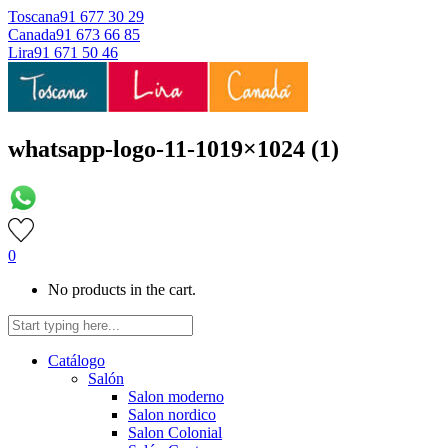
Toscana
91 677 30 29
Canada
91 673 66 85
Lira
91 671 50 46
whatsapp-logo-11-1019×1024 (1)
0
No products in the cart.
Catálogo
Salón
Salon moderno
Salon nordico
Salon Colonial