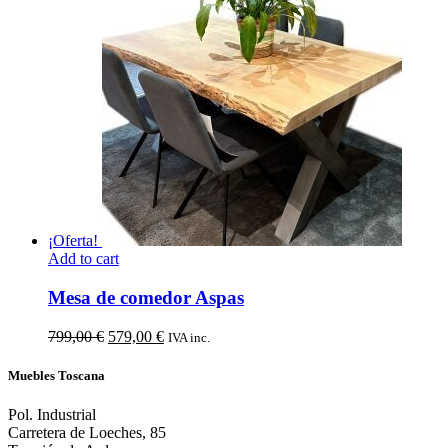
575,00 €.
299,00 €.
¡Oferta!
Add to cart
Mesa de comedor Aspas
El
El
799,00
€
579,00
€
IVA inc.
precio
precio
original
actual
Muebles Toscana
era:
es:
799,00 €.
579,00 €.
Pol. Industrial
Carretera de Loeches, 85