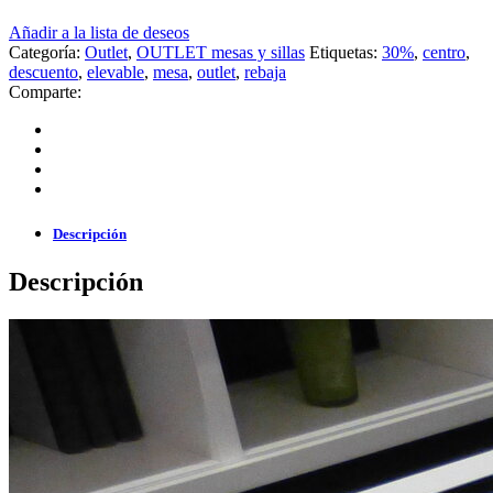
Añadir a la lista de deseos
Categoría:
Outlet
,
OUTLET mesas y sillas
Etiquetas:
30%
,
centro
,
descuento
,
elevable
,
mesa
,
outlet
,
rebaja
Comparte:
Descripción
Descripción