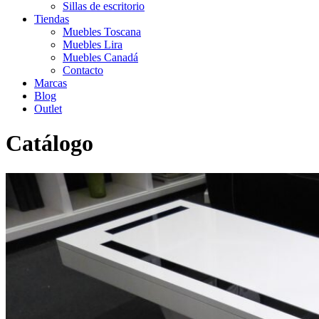
Sillas de escritorio
Tiendas
Muebles Toscana
Muebles Lira
Muebles Canadá
Contacto
Marcas
Blog
Outlet
Catálogo
Inicio
>
Catálogo
>
Outlet
>
Mesa centro 18