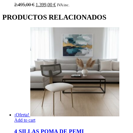
El
El
2.495,00
€
1.399,00
€
IVA inc.
precio
precio
original
actual
PRODUCTOS RELACIONADOS
era:
es:
2.495,00 €.
1.399,00 €.
¡Oferta!
Add to cart
4 SILLAS POMA DE PEMI