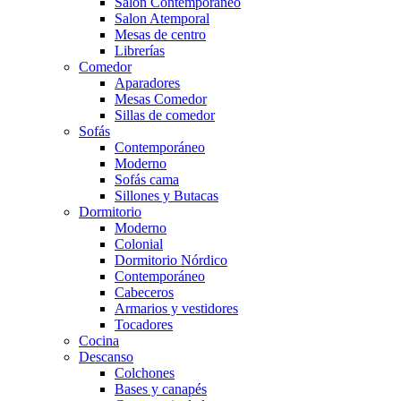
Salón Contemporaneo
Salon Atemporal
Mesas de centro
Librerías
Comedor
Aparadores
Mesas Comedor
Sillas de comedor
Sofás
Contemporáneo
Moderno
Sofás cama
Sillones y Butacas
Dormitorio
Moderno
Colonial
Dormitorio Nórdico
Contemporáneo
Cabeceros
Armarios y vestidores
Tocadores
Cocina
Descanso
Colchones
Bases y canapés