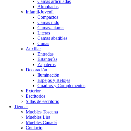
Camas articuladas
Almohadas
Infantil-Juvenil
Compactos
Camas nido
Camas-tatamis
Literas
Camas abatibles
Cunas
Auxiliar
Entradas
Estanterías
Zapateros
Decoración
Iluminación
Espejos y Relojes
Cuadros y Complementos
Exterior
Escritorios
Sillas de escritorio
Tiendas
Muebles Toscana
Muebles Lira
Muebles Canadá
Contacto