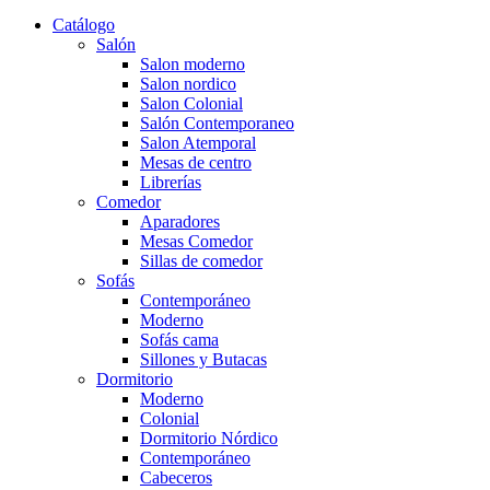
Catálogo
Salón
Salon moderno
Salon nordico
Salon Colonial
Salón Contemporaneo
Salon Atemporal
Mesas de centro
Librerías
Comedor
Aparadores
Mesas Comedor
Sillas de comedor
Sofás
Contemporáneo
Moderno
Sofás cama
Sillones y Butacas
Dormitorio
Moderno
Colonial
Dormitorio Nórdico
Contemporáneo
Cabeceros