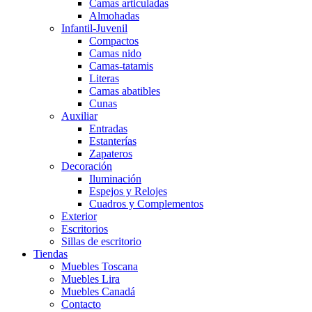
Camas articuladas
Almohadas
Infantil-Juvenil
Compactos
Camas nido
Camas-tatamis
Literas
Camas abatibles
Cunas
Auxiliar
Entradas
Estanterías
Zapateros
Decoración
Iluminación
Espejos y Relojes
Cuadros y Complementos
Exterior
Escritorios
Sillas de escritorio
Tiendas
Muebles Toscana
Muebles Lira
Muebles Canadá
Contacto