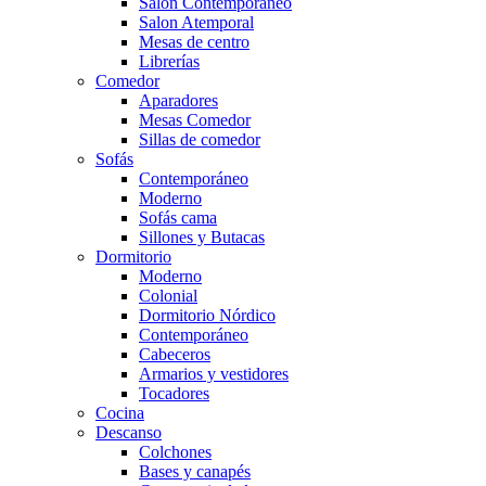
Salón Contemporaneo
Salon Atemporal
Mesas de centro
Librerías
Comedor
Aparadores
Mesas Comedor
Sillas de comedor
Sofás
Contemporáneo
Moderno
Sofás cama
Sillones y Butacas
Dormitorio
Moderno
Colonial
Dormitorio Nórdico
Contemporáneo
Cabeceros
Armarios y vestidores
Tocadores
Cocina
Descanso
Colchones
Bases y canapés