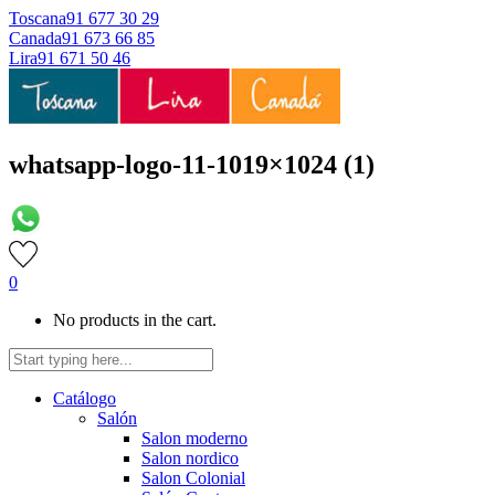
Toscana
91 677 30 29
Canada
91 673 66 85
Lira
91 671 50 46
whatsapp-logo-11-1019×1024 (1)
0
No products in the cart.
Catálogo
Salón
Salon moderno
Salon nordico
Salon Colonial