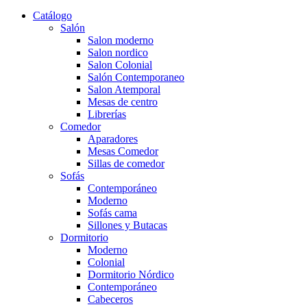
Catálogo
Salón
Salon moderno
Salon nordico
Salon Colonial
Salón Contemporaneo
Salon Atemporal
Mesas de centro
Librerías
Comedor
Aparadores
Mesas Comedor
Sillas de comedor
Sofás
Contemporáneo
Moderno
Sofás cama
Sillones y Butacas
Dormitorio
Moderno
Colonial
Dormitorio Nórdico
Contemporáneo
Cabeceros